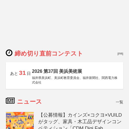
締め切り直前コンテスト
[PR]
2026 第37回 美浜美術展
31
あと
日
福井県美浜町、美浜町教育委員会、福井新聞社、関西電力株
式会社
ニュース
一覧
【公募情報】カインズ×コクヨ×VUILD
がタッグ、家具・木工品デザインコン
ペティション「CDM Digi Fab