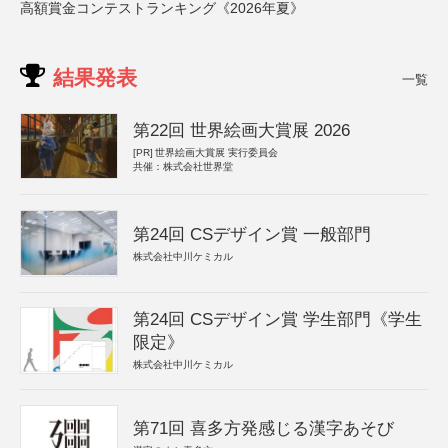
高額賞金コンテストランキング《2026年夏》
結果発表
一覧
第22回 世界絵画大賞展 2026
[PR]
世界絵画大賞展 実行委員会
共催：株式会社世界堂
第24回 CSデザイン賞 一般部門
株式会社中川ケミカル
第24回 CSデザイン賞 学生部門《学生
限定》
株式会社中川ケミカル
第71回 喜多方発感じる漢字あそび