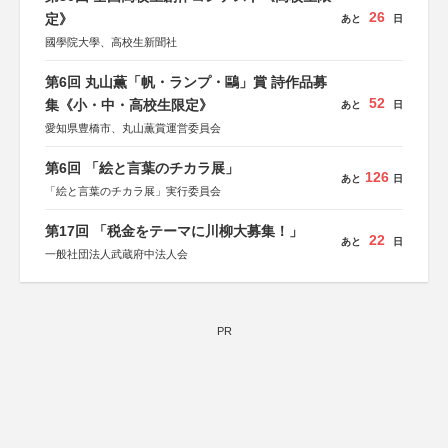
26
定》
あと
日
國學院大學、高校生新聞社
第6回 丸山薫「帆・ランプ・鷗」賞 詩作品募
52
集《小・中・高校生限定》
あと
日
愛知県豊橋市、丸山薫賞運営委員会
第6回 「絵と言葉のチカラ展」
126
あと
日
「絵と言葉のチカラ展」実行委員会
第17回 「税金をテーマに川柳大募集！」
22
あと
日
一般社団法人武蔵府中法人会
PR