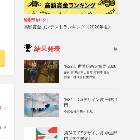
編集部セレクト
高額賞金コンテストランキング《2026年夏》
結果発表
一覧
第22回 世界絵画大賞展 2026
[PR]
世界絵画大賞展 実行委員会
共催：株式会社世界堂
第24回 CSデザイン賞 一般部
門
5
日
株式会社中川ケミカル
5
日
第24回 CSデザイン賞 学生部
門《学生限定》