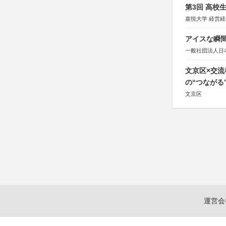
第3回 高校
嘉悦大学 経営
アイスな瞬間
一般社団法人日
文京区×交
の“つながる
文京区
運営会