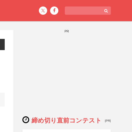
PR
締め切り直前コンテスト
[PR]