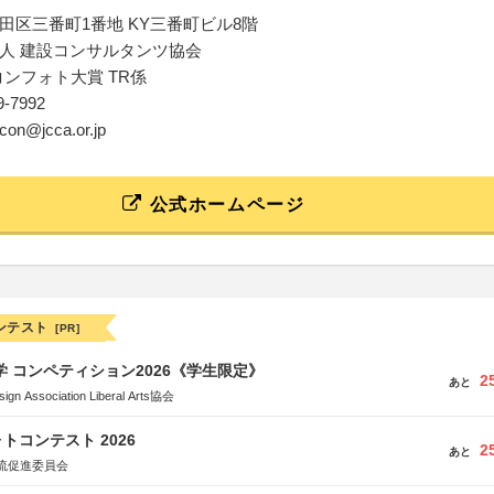
田区三番町1番地 KY三番町ビル8階
人 建設コンサルタンツ協会
コンフォト大賞 TR係
39-7992
ocon@jcca.or.jp
公式ホームページ
ンテスト
[PR]
大学 コンペティション2026《学生限定》
2
あと
Association Liberal Arts協会
トコンテスト 2026
2
あと
流促進委員会