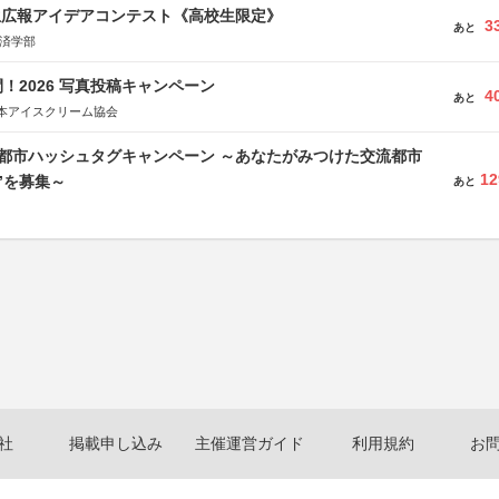
生広報アイデアコンテスト《高校生限定》
3
あと
経済学部
！2026 写真投稿キャンペーン
4
あと
本アイスクリーム協会
流都市ハッシュタグキャンペーン ～あなたがみつけた交流都市
12
”を募集～
あと
社
掲載申し込み
主催運営ガイド
利用規約
お