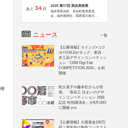
2026 第37回 美浜美術展
34
あと
日
福井県美浜町、美浜町教育委員
会、福井新聞社、関西電力株式会
社
ニュース
一覧
【公募情報】カインズ×コク
ヨ×VUILDがタッグ、家具・
木工品デザインコンペティシ
ョン「CDM Digi Fab
COMPETITION 2026」を初
開催
乾久美子や藤本壮介らが登
ず権
壇、「長谷工 住まいのデザ
インコンペティション 20回
記念 特別講演会」が8月19日
に開催
[PR]
【公募情報】大賞賞金100万
円！学生向け創作コンテスト