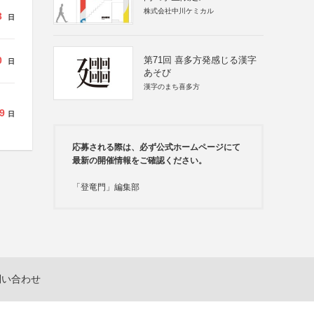
株式会社中川ケミカル
3
日
0
第71回 喜多方発感じる漢字
日
あそび
漢字のまち喜多方
9
日
応募される際は、必ず公式ホームページにて
最新の開催情報をご確認ください。
「登竜門」編集部
問い合わせ