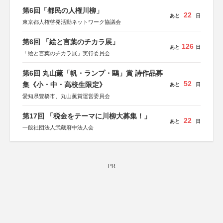
第6回「都民の人権川柳」
22
あと
日
東京都人権啓発活動ネットワーク協議会
第6回 「絵と言葉のチカラ展」
126
あと
日
「絵と言葉のチカラ展」実行委員会
第6回 丸山薫「帆・ランプ・鷗」賞 詩作品募
52
集《小・中・高校生限定》
あと
日
愛知県豊橋市、丸山薫賞運営委員会
第17回 「税金をテーマに川柳大募集！」
22
あと
日
一般社団法人武蔵府中法人会
PR