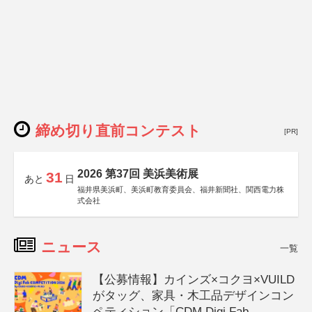
締め切り直前コンテスト
[PR]
2026 第37回 美浜美術展
31
あと
日
福井県美浜町、美浜町教育委員会、福井新聞社、関西電力株
式会社
ニュース
一覧
【公募情報】カインズ×コクヨ×VUILD
がタッグ、家具・木工品デザインコン
ペティション「CDM Digi Fab