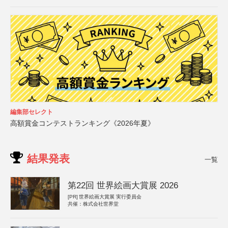
編集部セレクト
高額賞金コンテストランキング《2026年夏》
結果発表
一覧
第22回 世界絵画大賞展 2026
[PR]
世界絵画大賞展 実行委員会
共催：株式会社世界堂