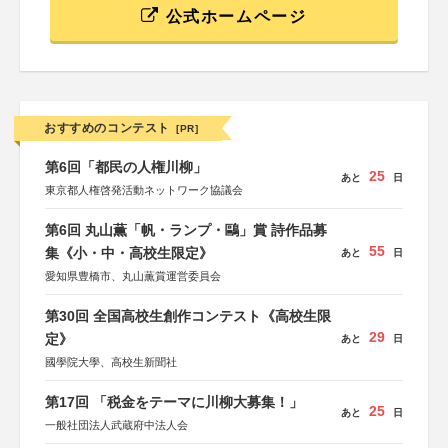
公式ホームページ
おすすめのコンテスト
[PR]
第6回「都民の人権川柳」
25
あと
日
東京都人権啓発活動ネットワーク協議会
第6回 丸山薫「帆・ランプ・鷗」賞 詩作品募
55
集《小・中・高校生限定》
あと
日
愛知県豊橋市、丸山薫賞運営委員会
第30回 全国高校生創作コンテスト《高校生限
29
定》
あと
日
國學院大學、高校生新聞社
第17回 「税金をテーマに川柳大募集！」
25
あと
日
一般社団法人武蔵府中法人会