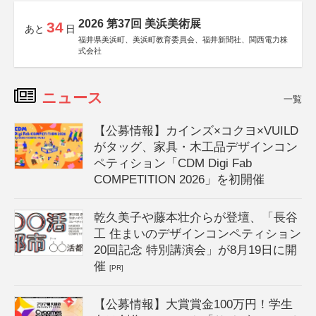
2026 第37回 美浜美術展
34
あと
日
福井県美浜町、美浜町教育委員会、福井新聞社、関西電力株
式会社
ニュース
一覧
【公募情報】カインズ×コクヨ×VUILD
がタッグ、家具・木工品デザインコン
ペティション「CDM Digi Fab
COMPETITION 2026」を初開催
乾久美子や藤本壮介らが登壇、「長谷
工 住まいのデザインコンペティション
20回記念 特別講演会」が8月19日に開
催
[PR]
【公募情報】大賞賞金100万円！学生