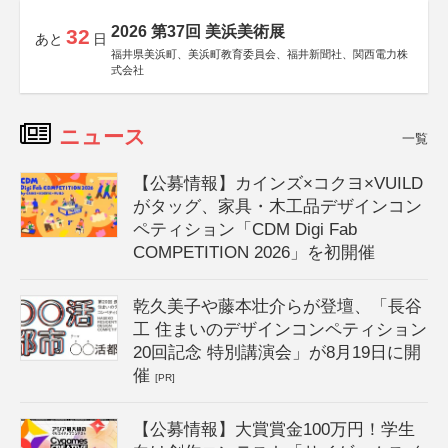
2026 第37回 美浜美術展
32
あと
日
福井県美浜町、美浜町教育委員会、福井新聞社、関西電力株
式会社
ニュース
一覧
【公募情報】カインズ×コクヨ×VUILD
がタッグ、家具・木工品デザインコン
ペティション「CDM Digi Fab
COMPETITION 2026」を初開催
乾久美子や藤本壮介らが登壇、「長谷
工 住まいのデザインコンペティション
20回記念 特別講演会」が8月19日に開
催
[PR]
【公募情報】大賞賞金100万円！学生