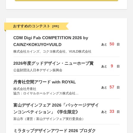
おすすめのコンテスト
[PR]
CDM Digi Fab COMPETITION 2026 by
50
CAINZ×KOKUYO×VUILD
あと
日
株式会社カインズ、コクヨ株式会社、VUILD株式会社
2026年度グッドデザイン・ニューホープ賞
9
あと
日
公益財団法人日本デザイン振興会
丹青社空間アワード with ROYAL
57
あと
日
株式会社丹青社
協力：ロイヤルホールディングス株式会社
運営協力：株式会社JDN
富山デザインフェア 2026「パッケージデザイ
33
ンコンペティション」《学生限定》
あと
日
富山市（運営：富山デザインフェア実行委員会）
ミラタップデザインアワード 2026 プロダク