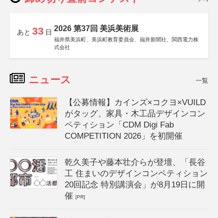
2026 第37回 美浜美術展
33
あと
日
福井県美浜町、美浜町教育委員会、福井新聞社、関西電力株
式会社
ニュース
一覧
【公募情報】カインズ×コクヨ×VUILD
がタッグ、家具・木工品デザインコン
ペティション「CDM Digi Fab
COMPETITION 2026」を初開催
乾久美子や藤本壮介らが登壇、「長谷
工 住まいのデザインコンペティション
20回記念 特別講演会」が8月19日に開
催
[PR]