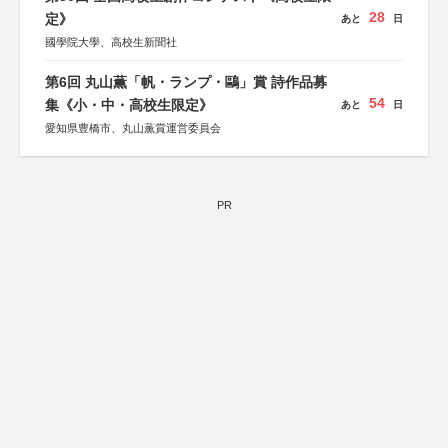
28
定》
あと
日
國學院大學、高校生新聞社
第6回 丸山薫「帆・ランプ・鷗」賞 詩作品募
54
集《小・中・高校生限定》
あと
日
愛知県豊橋市、丸山薫賞運営委員会
PR