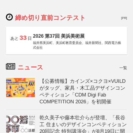
締め切り直前コンテスト
[PR]
2026 第37回 美浜美術展
33
あと
日
福井県美浜町、美浜町教育委員会、福井新聞社、関西電力株
式会社
ニュース
一覧
【公募情報】カインズ×コクヨ×VUILD
がタッグ、家具・木工品デザインコン
ペティション「CDM Digi Fab
COMPETITION 2026」を初開催
乾久美子や藤本壮介らが登壇、「長谷
工 住まいのデザインコンペティション
20回記念 特別講演会」が8月19日に開