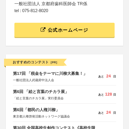
一般社団法人 京都府歯科医師会 TR係
tel : 075-812-8020
公式ホームページ
おすすめのコンテスト
[PR]
第17回 「税金をテーマに川柳大募集！」
24
あと
日
一般社団法人武蔵府中法人会
第6回 「絵と言葉のチカラ展」
128
あと
日
「絵と言葉のチカラ展」実行委員会
第6回「都民の人権川柳」
24
あと
日
東京都人権啓発活動ネットワーク協議会
第30回 全国高校生創作コンテスト《高校生限