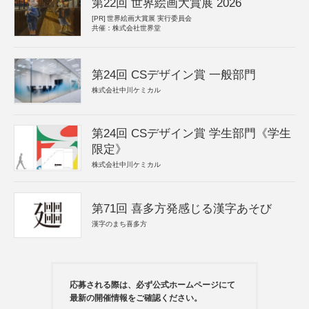
第22回 世界絵画大賞展 2026
[PR]
世界絵画大賞展 実行委員会
共催：株式会社世界堂
第24回 CSデザイン賞 一般部門
株式会社中川ケミカル
第24回 CSデザイン賞 学生部門《学生
限定》
株式会社中川ケミカル
第71回 喜多方発感じる漢字あそび
漢字のまち喜多方
応募される際は、必ず公式ホームページにて
最新の開催情報をご確認ください。