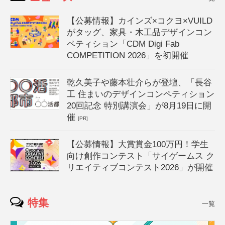
【公募情報】カインズ×コクヨ×VUILD
がタッグ、家具・木工品デザインコン
ペティション「CDM Digi Fab
COMPETITION 2026」を初開催
乾久美子や藤本壮介らが登壇、「長谷
工 住まいのデザインコンペティション
20回記念 特別講演会」が8月19日に開
催
[PR]
【公募情報】大賞賞金100万円！学生
向け創作コンテスト「サイゲームス ク
リエイティブコンテスト2026」が開催
特集
一覧