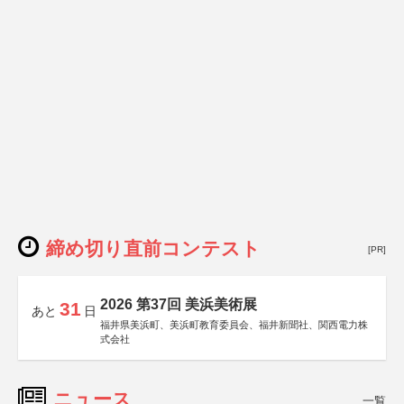
締め切り直前コンテスト
[PR]
2026 第37回 美浜美術展
31
あと
日
福井県美浜町、美浜町教育委員会、福井新聞社、関西電力株
式会社
ニュース
一覧