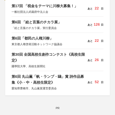
第17回 「税金をテーマに川柳大募集！」
22
あと
日
一般社団法人武蔵府中法人会
第6回 「絵と言葉のチカラ展」
126
あと
日
「絵と言葉のチカラ展」実行委員会
第6回「都民の人権川柳」
22
あと
日
東京都人権啓発活動ネットワーク協議会
第30回 全国高校生創作コンテスト《高校生限
26
定》
あと
日
國學院大學、高校生新聞社
第6回 丸山薫「帆・ランプ・鷗」賞 詩作品募
52
集《小・中・高校生限定》
あと
日
愛知県豊橋市、丸山薫賞運営委員会
PR