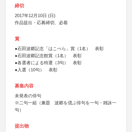
締切
2017年12月10日 (日)
作品提出・応募締切、必着
賞
●石田波郷記念「はこべら」賞（1名） 表彰
●石田波郷記念館賞（1名） 表彰
●各選者による特選（3句） 表彰
●入選（10句） 表彰
募集内容
未発表の俳句
※二句一組（兼題 波郷を偲ぶ俳句を一句・雑詠一
句）
提出物