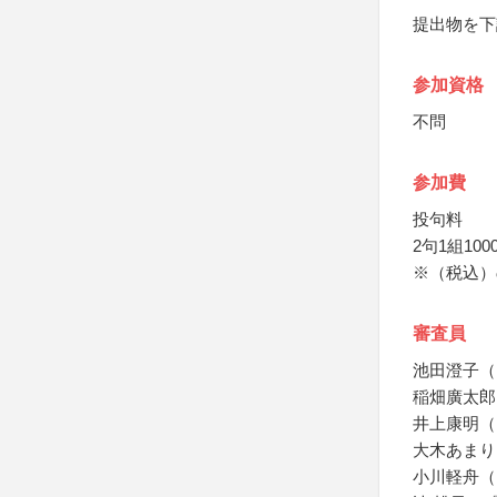
提出物を下
参加資格
不問
参加費
投句料
2句1組100
※（税込）
審査員
池田澄子（
稲畑廣太郎
井上康明（
大木あまり
小川軽舟（