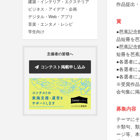
建築・インテリア・エクステリア
作品提出・
ビジネス・アイデア・企画
デジタル・Web・アプリ
賞
音楽・エンタメ・レシピ
●芭蕉記念
学生向け
品短冊を芭
●芭蕉記念
短冊を芭蕉
主催者の皆様へ
●各選者に
コンテスト掲載申し込み
●各選者に
●各選者に
※受賞作品
会句集に掲
募集内容
テーマにそ
※類句、類
ージ等、本