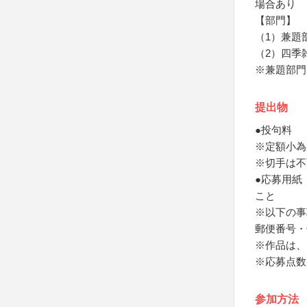
場合あり
【部門】
（1）兼題
（2）四季
※兼題部門
提出物
●投句料
※定額小為
※切手は不
●応募用紙
こと
※以下の事
郵便番号・
※作品は、
※応募点数
参加方法