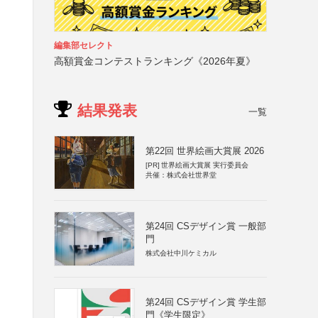
編集部セレクト
高額賞金コンテストランキング《2026年夏》
結果発表
一覧
第22回 世界絵画大賞展 2026
[PR]
世界絵画大賞展 実行委員会
共催：株式会社世界堂
第24回 CSデザイン賞 一般部
門
株式会社中川ケミカル
第24回 CSデザイン賞 学生部
門《学生限定》