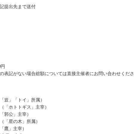
記提出先まで送付
0円
の表記がない場合総額については直接主催者にお問い合わせくだ
「豈」「トイ」所属）
（「ホトトギス」主宰）
「郭公」主宰）
（「星の木」所属）
「鷹」主宰）