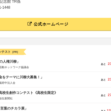
記念館 TR係
31-1448
公式ホームページ
ンテスト
[PR]
の人権川柳」
2
あと
活動ネットワーク協議会
税金をテーマに川柳大募集！」
2
あと
蔵府中法人会
国高校生創作コンテスト《高校生限定》
2
あと
校生新聞社
と言葉のチカラ展」
12
あと