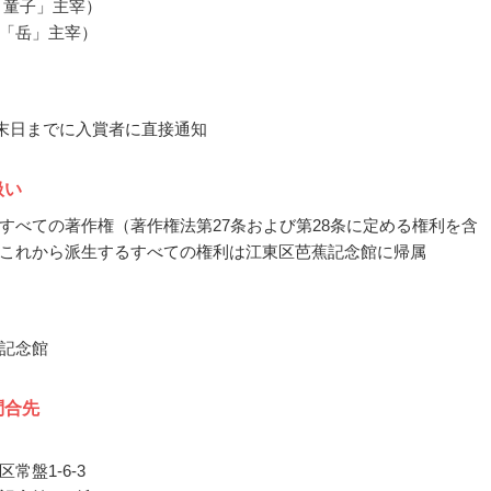
「童子」主宰）
「岳」主宰）
9月末日までに入賞者に直接通知
扱い
すべての著作権（著作権法第27条および第28条に定める権利を含
これから派生するすべての権利は江東区芭蕉記念館に帰属
記念館
問合先
常盤1-6-3