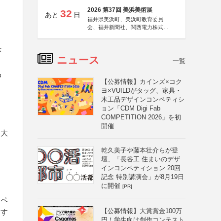
2026 第37回 美浜美術展
32
あと
日
福井県美浜町、美浜町教育委員
会、福井新聞社、関西電力株式会
社
作
ニュース
一覧
品
【公募情報】カインズ×コク
ヨ×VUILDがタッグ、家具・
木工品デザインコンペティシ
ョン「CDM Digi Fab
COMPETITION 2026」を初
開催
を大
乾久美子や藤本壮介らが登
壇、「長谷工 住まいのデザ
インコンペティション 20回
記念 特別講演会」が8月19日
に開催
[PR]
ムペ
【公募情報】大賞賞金100万
消す
円！学生向け創作コンテスト