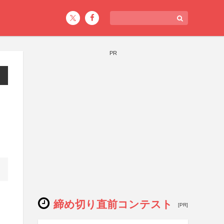
PR
締め切り直前コンテスト
[PR]