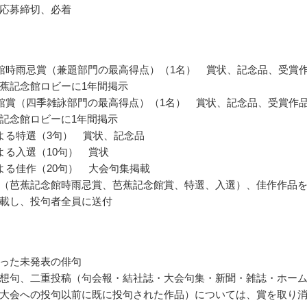
応募締切、必着
館時雨忌賞（兼題部門の最高得点）（1名） 賞状、記念品、受賞
蕉記念館ロビーに1年間掲示
館賞（四季雑詠部門の最高得点）（1名） 賞状、記念品、受賞作
記念館ロビーに1年間掲示
よる特選（3句） 賞状、記念品
よる入選（10句） 賞状
よる佳作（20句） 大会句集掲載
（芭蕉記念館時雨忌賞、芭蕉記念館賞、特選、入選）、佳作作品
載し、投句者全員に送付
った未発表の俳句
想句、二重投稿（句会報・結社誌・大会句集・新聞・雑誌・ホー
大会への投句以前に既に投句された作品）については、賞を取り