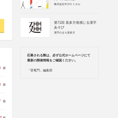
株式会社中川ケミカル
第71回 喜多方発感じる漢字
あそび
漢字のまち喜多方
応募される際は、必ず公式ホームページにて
最新の開催情報をご確認ください。
3
日
「登竜門」編集部
3
日
7
日
7
日