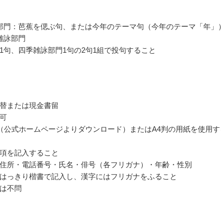
部門：芭蕉を偲ぶ句、または今年のテーマ句（今年のテーマ「年」
雑詠部門
1句、四季雑詠部門1句の2句1組で投句すること
替または現金書留
可
（公式ホームページよりダウンロード）またはA4判の用紙を使用す
項を記入すること
住所・電話番号・氏名・俳号（各フリガナ）・年齢・性別
はっきり楷書で記入し、漢字にはフリガナをふること
は不問