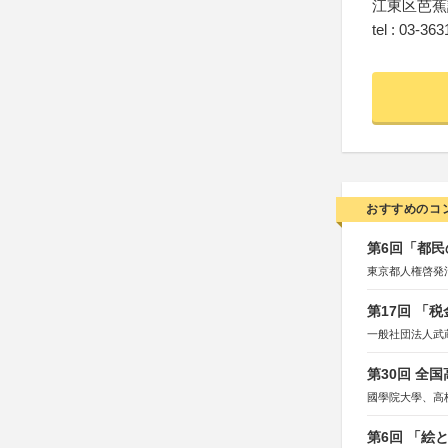
江東区芭蕉
tel : 03-36
おすすめのコ
第6回「都民
東京都人権啓発
第17回 「
一般社団法人武
第30回 全
國學院大學、高
第6回 「絵