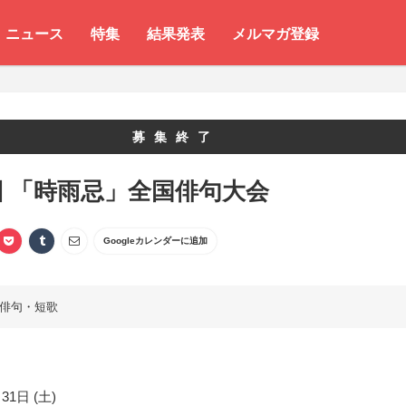
ニュース
特集
結果発表
メルマガ登録
募集終了
回 「時雨忌」全国俳句大会
Googleカレンダーに追加
俳句・短歌
31日 (土)