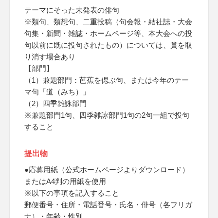
テーマにそった未発表の俳句
※類句、類想句、二重投稿（句会報・結社誌・大会
句集・新聞・雑誌・ホームページ等、本大会への投
句以前に既に投句されたもの）については、賞を取
り消す場合あり
【部門】
（1）兼題部門：芭蕉を偲ぶ句、または今年のテー
マ句「道（みち）」
（2）四季雑詠部門
※兼題部門1句、四季雑詠部門1句の2句一組で投句
すること
提出物
●応募用紙（公式ホームページよりダウンロード）
またはA4判の用紙を使用
※以下の事項を記入すること
郵便番号・住所・電話番号・氏名・俳号（各フリガ
ナ）・年齢・性別