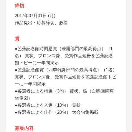
締切
2017年07月31日 (月)
作品提出・応募締切、必着
賞
●芭蕉記念館時雨忌賞（兼題部門の最高得点）（1
名） 賞状、ブロンズ像、受賞作品短冊を芭蕉記念
館トビーに一年間掲示
●芭蕉記念館賞（四季雑詠部門の最高得点）（1名）
賞状、ブロンズ像、受賞作品短冊を芭蕉記念館トビ
ーに一年間掲示
●各選者による特選（3句） 賞状、楯（白鴎画芭蕉
坐像図）
●各選者による入選（10句） 賞状
●各選者による佳作（20句） 大会句集掲載
募集内容