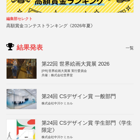
編集部セレクト
高額賞金コンテストランキング《2026年夏》
結果発表
一覧
第22回 世界絵画大賞展 2026
[PR]
世界絵画大賞展 実行委員会
共催：株式会社世界堂
第24回 CSデザイン賞 一般部門
株式会社中川ケミカル
第24回 CSデザイン賞 学生部門《学生
限定》
株式会社中川ケミカル