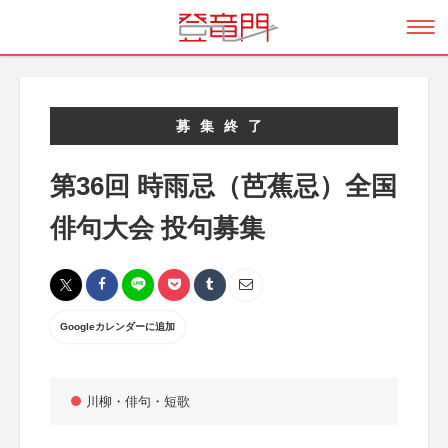
募集終了
第36回 時雨忌（芭蕉忌）全国
俳句大会 投句募集
Googleカレンダーに追加
川柳・俳句・短歌