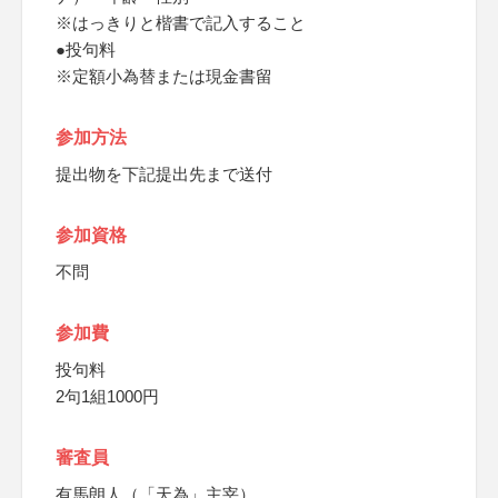
※はっきりと楷書で記入すること
●投句料
※定額小為替または現金書留
参加方法
提出物を下記提出先まで送付
参加資格
不問
参加費
投句料
2句1組1000円
審査員
有馬朗人（「天為」主宰）