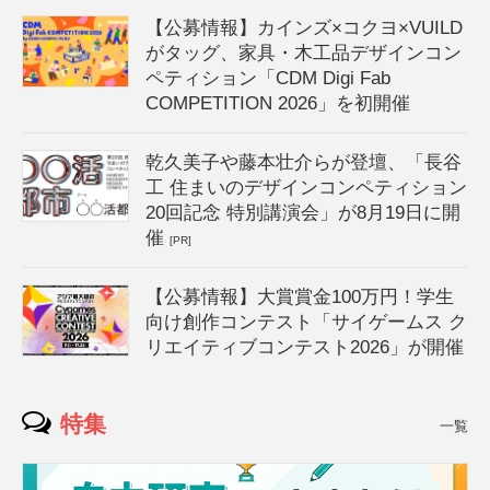
【公募情報】カインズ×コクヨ×VUILD
がタッグ、家具・木工品デザインコン
ペティション「CDM Digi Fab
COMPETITION 2026」を初開催
乾久美子や藤本壮介らが登壇、「長谷
工 住まいのデザインコンペティション
20回記念 特別講演会」が8月19日に開
催
[PR]
【公募情報】大賞賞金100万円！学生
向け創作コンテスト「サイゲームス ク
リエイティブコンテスト2026」が開催
特集
一覧