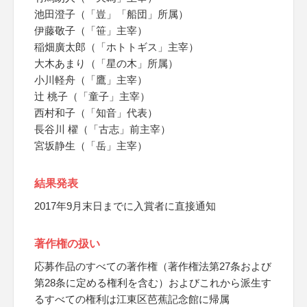
池田澄子（「豈」「船団」所属）
伊藤敬子（「笹」主宰）
稲畑廣太郎（「ホトトギス」主宰）
大木あまり（「星の木」所属）
小川軽舟（「鷹」主宰）
辻 桃子（「童子」主宰）
西村和子（「知音」代表）
長谷川 櫂（「古志」前主宰）
宮坂静生（「岳」主宰）
結果発表
2017年9月末日までに入賞者に直接通知
著作権の扱い
応募作品のすべての著作権（著作権法第27条および
第28条に定める権利を含む）およびこれから派生す
るすべての権利は江東区芭蕉記念館に帰属