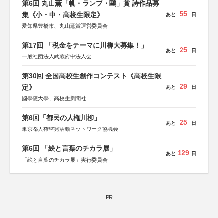
第6回 丸山薫「帆・ランプ・鷗」賞 詩作品募
55
集《小・中・高校生限定》
あと
日
愛知県豊橋市、丸山薫賞運営委員会
第17回 「税金をテーマに川柳大募集！」
25
あと
日
一般社団法人武蔵府中法人会
第30回 全国高校生創作コンテスト《高校生限
29
定》
あと
日
國學院大學、高校生新聞社
第6回「都民の人権川柳」
25
あと
日
東京都人権啓発活動ネットワーク協議会
第6回 「絵と言葉のチカラ展」
129
あと
日
「絵と言葉のチカラ展」実行委員会
PR