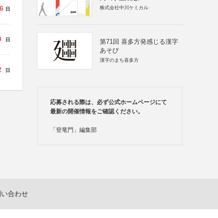
6
株式会社中川ケミカル
日
0
日
第71回 喜多方発感じる漢字
あそび
漢字のまち喜多方
2
日
応募される際は、必ず公式ホームページにて
最新の開催情報をご確認ください。
「登竜門」編集部
問い合わせ