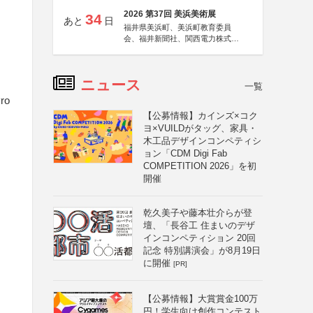
2026 第37回 美浜美術展
34
あと
日
福井県美浜町、美浜町教育委員
会、福井新聞社、関西電力株式会
社
ニュース
一覧
ro
【公募情報】カインズ×コク
ヨ×VUILDがタッグ、家具・
木工品デザインコンペティシ
ョン「CDM Digi Fab
COMPETITION 2026」を初
開催
乾久美子や藤本壮介らが登
壇、「長谷工 住まいのデザ
インコンペティション 20回
記念 特別講演会」が8月19日
に開催
[PR]
【公募情報】大賞賞金100万
円！学生向け創作コンテスト