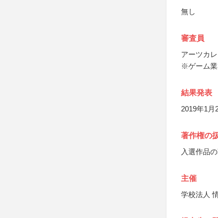
無し
審査員
アーツカレ
※ゲーム業
結果発表
2019年1
著作権の
入選作品の
主催
学校法人 