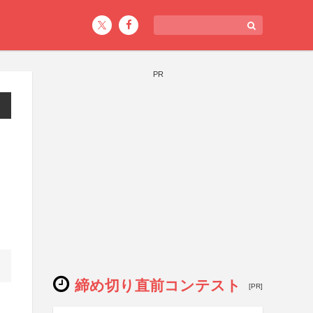
PR
締め切り直前コンテスト
[PR]