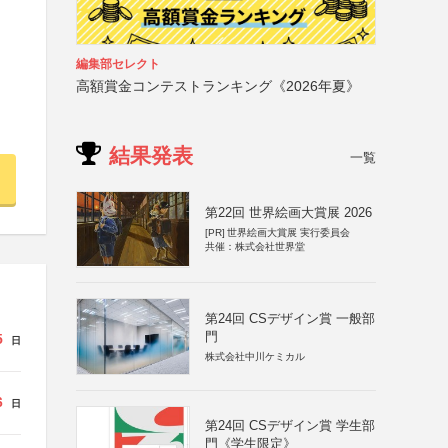
編集部セレクト
高額賞金コンテストランキング《2026年夏》
結果発表
一覧
第22回 世界絵画大賞展 2026
[PR]
世界絵画大賞展 実行委員会
共催：株式会社世界堂
第24回 CSデザイン賞 一般部
門
5
日
株式会社中川ケミカル
6
日
第24回 CSデザイン賞 学生部
門《学生限定》