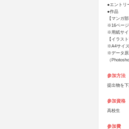
●エントリ
●作品
【マンガ部
※16ペー
※用紙サイ
【イラスト
※A4サイ
※データ原
（Photos
参加方法
提出物を下
参加資格
高校生
参加費