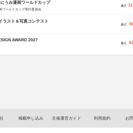
くにうみ漫画ワールドカップ
11
あと
画ワールドカップ実行委員会
修イラスト＆写真コンテスト
4
あと
SIGN AWARD 2027
6
あと
社
掲載申し込み
主催運営ガイド
利用規約
お