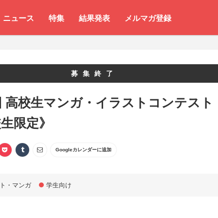
ニュース
特集
結果発表
メルマガ登録
募集終了
回 高校生マンガ・イラストコンテスト
校生限定》
Googleカレンダーに追加
ト・マンガ
学生向け