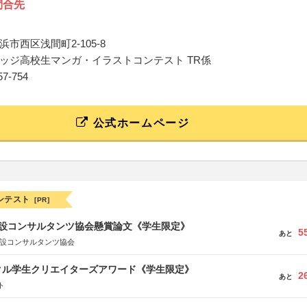
問合先
市西区浅間町2-105-8
ッジ高校生マンガ・イラストコンテスト TR係
557-754
公式ホームページ
ンテスト
[PR]
 建設コンサルタンツ協会懸賞論文《学生限定》
5
あと
建設コンサルタンツ協会
クル学生クリエイターズアワード《学生限定》
2
あと
ト