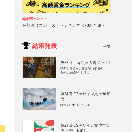
編集部セレクト
高額賞金コンテストランキング《2026年夏》
結果発表
一覧
第22回 世界絵画大賞展 2026
[PR]
世界絵画大賞展 実行委員会
共催：株式会社世界堂
第24回 CSデザイン賞 一般部
門
株式会社中川ケミカル
第24回 CSデザイン賞 学生部
門《学生限定》