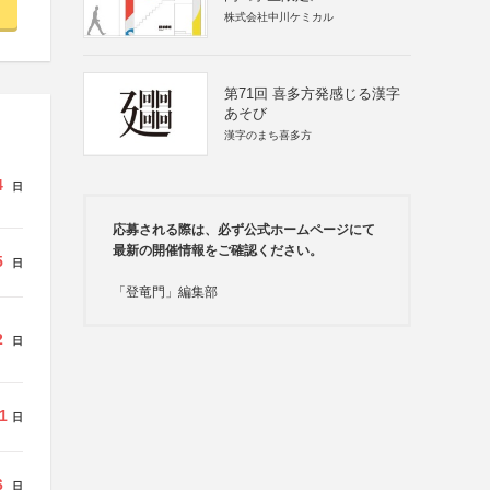
株式会社中川ケミカル
第71回 喜多方発感じる漢字
あそび
漢字のまち喜多方
4
日
応募される際は、必ず公式ホームページにて
最新の開催情報をご確認ください。
5
日
「登竜門」編集部
2
日
1
日
6
日