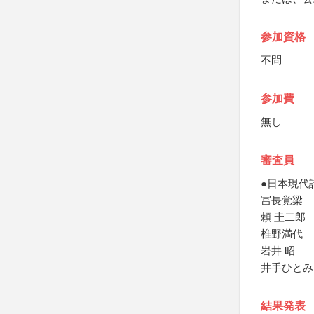
参加資格
不問
参加費
無し
審査員
●日本現代
冨長覚梁
頼 圭二郎
椎野満代
岩井 昭
井手ひとみ
結果発表