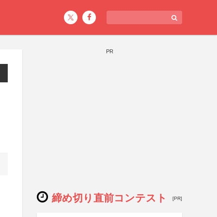
PR
締め切り直前コンテスト
[PR]