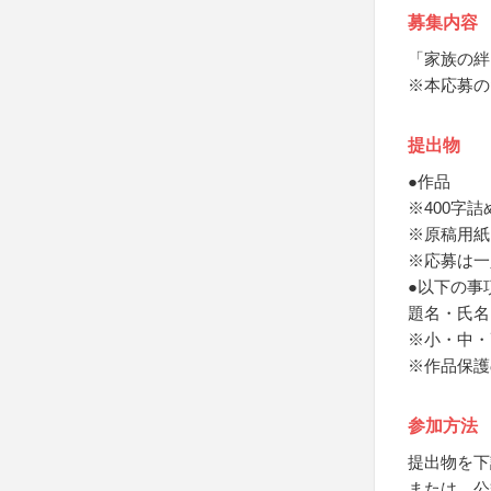
募集内容
「家族の絆
※本応募の
提出物
●作品
※400字
※原稿用紙
※応募は一
●以下の事
題名・氏名
※小・中・
※作品保護
参加方法
提出物を下
または、公