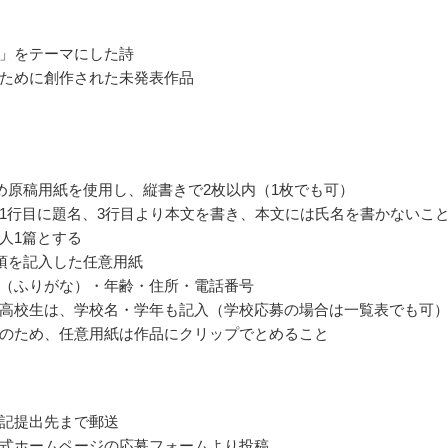
」をテーマにした詩
ために創作された未発表作品
詰め原稿用紙を使用し、縦書きで2枚以内（1枚でも可）
1行目に題名、3行目より本文を書き、本文には氏名を書かないこ
人1篇とする
項を記入した任意用紙
（ふりがな）・年齢・住所・電話番号
高校生は、学校名・学年も記入（学校応募の場合は一覧表でも可
のため、任意用紙は作品にクリップでとめること
記提出先まで郵送
式ホームページの応募フォームより投稿