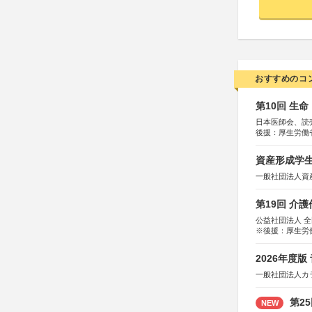
おすすめのコ
第10回 生
日本医師会、読
後援：厚生労働
協賛：東京海上
資産形成学生
一般社団法人資
第19回 介
公益社団法人 
※後援：厚生労
2026年度
一般社団法人カ
第2
NEW