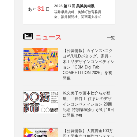
2026 第37回 美浜美術展
31
あと
日
福井県美浜町、美浜町教育委員
会、福井新聞社、関西電力株式会
社
ニュース
一覧
【公募情報】カインズ×コク
ヨ×VUILDがタッグ、家具・
木工品デザインコンペティシ
ョン「CDM Digi Fab
COMPETITION 2026」を初
開催
乾久美子や藤本壮介らが登
壇、「長谷工 住まいのデザ
インコンペティション 20回
記念 特別講演会」が8月19日
に開催
[PR]
【公募情報】大賞賞金100万
円！学生向け創作コンテスト