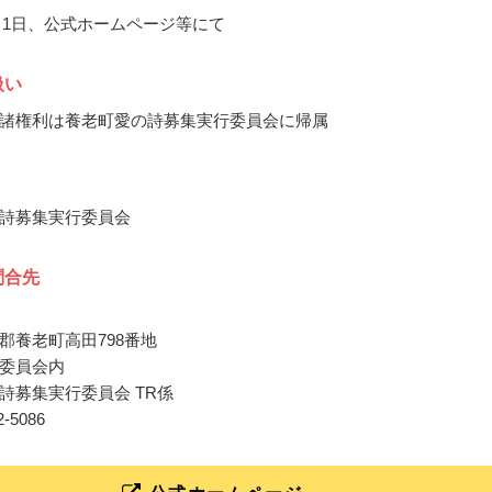
11月1日、公式ホームページ等にて
扱い
諸権利は養老町愛の詩募集実行委員会に帰属
詩募集実行委員会
問合先
郡養老町高田798番地
委員会内
詩募集実行委員会 TR係
32-5086