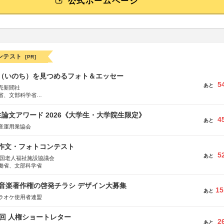
公式ホームページ
ンテスト
[PR]
命（いのち）を見つめるフォト＆エッセー
5
あと
売新聞社
省、文部科学省
日動火災保険株式会社、東京海上日動あんしん生命保険株式会社
論文アワード 2026《大学生・大学院生限定》
4
あと
産運用業協会
護作文・フォトコンテスト
5
あと
全国老人福祉施設協議会
働省、文部科学省
版 音楽著作権の啓発チラシ デザイン大募集
15
あと
ラオケ使用者連盟
5回 人権ショートレター
2
あと