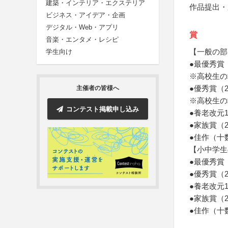
建築・インテリア・エクステリア
作品提出・
ビジネス・アイデア・企画
デジタル・Web・アプリ
賞
音楽・エンタメ・レシピ
【一般の部
学生向け
●最優秀賞
※高校生の
●優秀賞（
主催者の皆様へ
※高校生の
コンテスト掲載申し込み
●養老改元
●家族賞（
●佳作（十
【小中学生
●最優秀賞
●優秀賞（
●養老改元
●家族賞（
●佳作（十