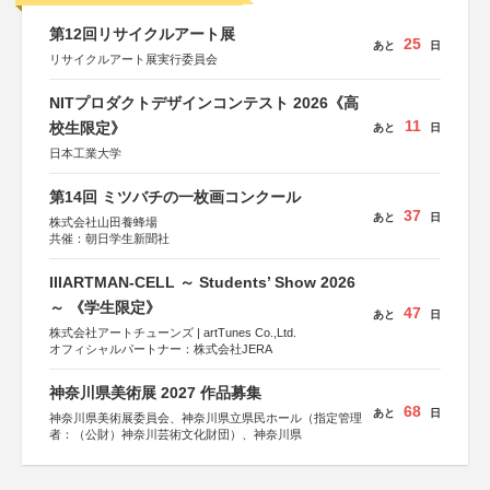
第12回リサイクルアート展
25
あと
日
リサイクルアート展実行委員会
NITプロダクトデザインコンテスト 2026《高
11
校生限定》
あと
日
日本工業大学
第14回 ミツバチの一枚画コンクール
37
あと
日
株式会社山田養蜂場
共催：朝日学生新聞社
IIIARTMAN-CELL ～ Students’ Show 2026
～ 《学生限定》
47
あと
日
株式会社アートチューンズ | artTunes Co.,Ltd.
オフィシャルパートナー：株式会社JERA
神奈川県美術展 2027 作品募集
68
あと
日
神奈川県美術展委員会、神奈川県立県民ホール（指定管理
者：（公財）神奈川芸術文化財団）、神奈川県