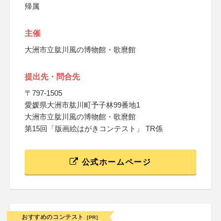
帰属
主催
大洲市立肱川風の博物館・歌麿館
提出先・問合先
〒797-1505
愛媛県大洲市肱川町予子林99番地1
大洲市立肱川風の博物館・歌麿館
第15回「版画絵はがきコンテスト」 TR係
公式ホームページ
おすすめのコンテスト
[PR]