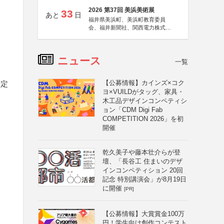
2026 第37回 美浜美術展
33
あと
日
福井県美浜町、美浜町教育委員
会、福井新聞社、関西電力株式会
社
ニュース
一覧
【公募情報】カインズ×コク
予定
ヨ×VUILDがタッグ、家具・
木工品デザインコンペティシ
ョン「CDM Digi Fab
COMPETITION 2026」を初
開催
乾久美子や藤本壮介らが登
壇、「長谷工 住まいのデザ
る
インコンペティション 20回
記念 特別講演会」が8月19日
に開催
[PR]
【公募情報】大賞賞金100万
円！学生向け創作コンテスト