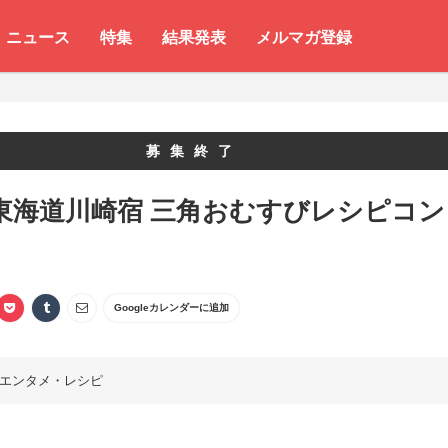
ニュース
特集
結果発表
メルマガ登録
募集終了
2 東海道川崎宿 三角おむすびレシピコン
ト
Googleカレンダーに追加
エンタメ・レシピ