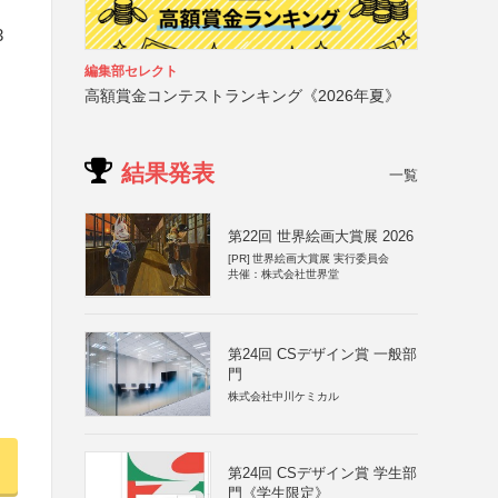
3
編集部セレクト
高額賞金コンテストランキング《2026年夏》
結果発表
一覧
第22回 世界絵画大賞展 2026
[PR]
世界絵画大賞展 実行委員会
共催：株式会社世界堂
第24回 CSデザイン賞 一般部
門
株式会社中川ケミカル
第24回 CSデザイン賞 学生部
門《学生限定》