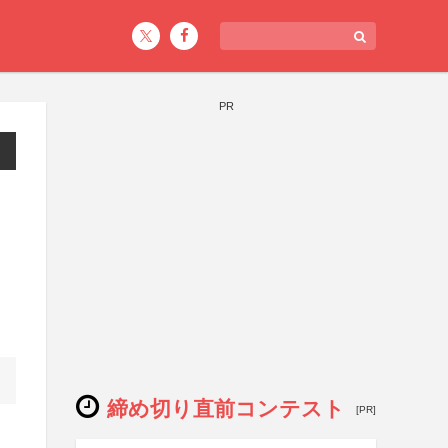
PR
締め切り直前コンテスト
[PR]