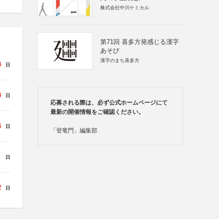
株式会社中川ケミカル
第71回 喜多方発感じる漢字
あそび
漢字のまち喜多方
4
日
4
日
応募される際は、必ず公式ホームページにて
最新の開催情報をご確認ください。
6
日
「登竜門」編集部
日
2
日