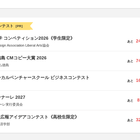
ンテスト
[PR]
大学 コンペティション2026《学生限定》
2
あと
Association Liberal Arts協会
島 CMコピー大賞 2026
7
あと
ム徳島
ーカルベンチャースクール ビジネスコンテスト
1
あと
ーレ 2027
8
あと
ーレ実行委員会
生広報アイデアコンテスト《高校生限定》
3
あと
経済学部