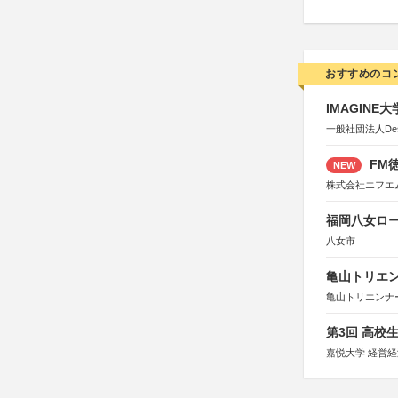
おすすめのコ
IMAGINE
一般社団法人Design 
FM徳
NEW
株式会社エフエ
福岡八女ロ
八女市
亀山トリエンナ
亀山トリエンナ
第3回 高校
嘉悦大学 経営