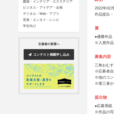
建築・インテリア・エクステリア
ビジネス・アイデア・企画
2022年02月
デジタル・Web・アプリ
作品提出・
音楽・エンタメ・レシピ
学生向け
賞
●優勝作品
※入賞作品
主催者の皆様へ
コンテスト掲載申し込み
募集内容
三角おむす
※応募者自
※他のコン
※第三者が
提出物
●応募用紙
※作品の写