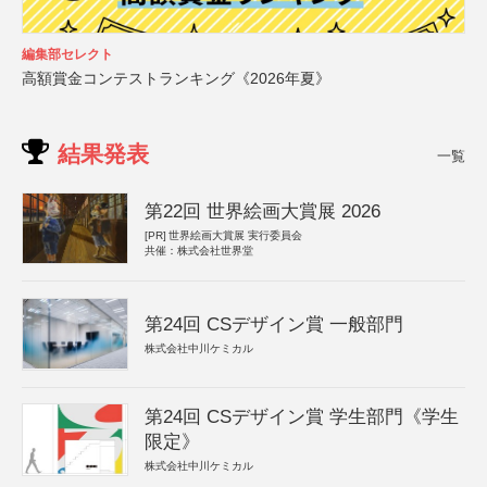
編集部セレクト
高額賞金コンテストランキング《2026年夏》
結果発表
一覧
第22回 世界絵画大賞展 2026
[PR]
世界絵画大賞展 実行委員会
共催：株式会社世界堂
第24回 CSデザイン賞 一般部門
株式会社中川ケミカル
第24回 CSデザイン賞 学生部門《学生
限定》
株式会社中川ケミカル