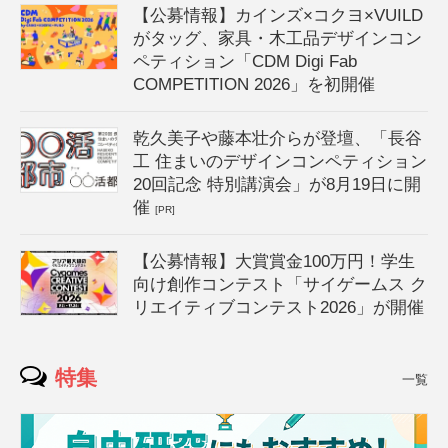
【公募情報】カインズ×コクヨ×VUILD
がタッグ、家具・木工品デザインコン
ペティション「CDM Digi Fab
COMPETITION 2026」を初開催
乾久美子や藤本壮介らが登壇、「長谷
工 住まいのデザインコンペティション
20回記念 特別講演会」が8月19日に開
催
[PR]
【公募情報】大賞賞金100万円！学生
向け創作コンテスト「サイゲームス ク
リエイティブコンテスト2026」が開催
特集
一覧