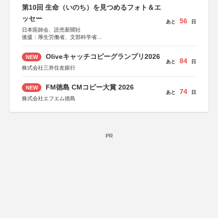
第10回 生命（いのち）を見つめるフォト＆エ
ッセー
56
あと
日
日本医師会、読売新聞社
後援：厚生労働省、文部科学省
協賛：東京海上日動火災保険株式会社、東京海上日動あん
しん生命保険株式会社
Oliveキャッチコピーグランプリ2026
NEW
84
あと
日
株式会社三井住友銀行
FM徳島 CMコピー大賞 2026
NEW
74
あと
日
株式会社エフエム徳島
PR