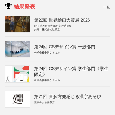
結果発表
一覧
第22回 世界絵画大賞展 2026
[PR]
世界絵画大賞展 実行委員会
共催：株式会社世界堂
第24回 CSデザイン賞 一般部門
株式会社中川ケミカル
第24回 CSデザイン賞 学生部門《学生
限定》
株式会社中川ケミカル
第71回 喜多方発感じる漢字あそび
漢字のまち喜多方