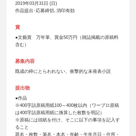
2019年03月31日 (日)
作品提出･応募締切､消印有効
賞
●文藝賞 万年筆、賞金50万円（雑誌掲載の原稿料
含む）
募集内容
既成の枠にとらわれない、衝撃的な未発表小説
提出物
●作品
※400字詰原稿用紙100～400枚以内（ワープロ原稿
は400字詰原稿用紙に換算した枚数を明記）
※原稿には頭紙を付け、そこに以下の事項を記入す
ること
題名・枚数・筆名・本名・年齢・生年月日・住所・