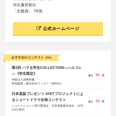
河出書房新社
「文藝賞」 TR係
公式ホームページ
おすすめのコンテスト
[PR]
第3回 ハマる学生COLLECTION―ハルコレ
―《学生限定》
54
あと
日
学校法人岩崎学園
特別協賛：株式会社ウィゴー（WEGO）
日本直販プレゼンツ AYETプロジェクトによ
るショートドラマ企画コンテスト
33
あと
日
ショートショート実行委員会、日本直販株式会社、LIFE
LOG BOX