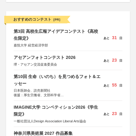
おすすめのコンテスト
[PR]
第3回 高校生広報アイデアコンテスト《高校
31
生限定》
あと
日
嘉悦大学 経営経済学部
アセアンフォトコンテスト 2026
23
あと
日
堺・アセアン交流促進委員会
第10回 生命（いのち）を見つめるフォト＆エ
ッセー
55
あと
日
日本医師会、読売新聞社
後援：厚生労働省、文部科学省
協賛：東京海上日動火災保険株式会社、東京海上日動あん
しん生命保険株式会社
IMAGINE大学 コンペティション2026《学生
23
限定》
あと
日
一般社団法人Design Association Liberal Arts協会
神奈川県美術展 2027 作品募集