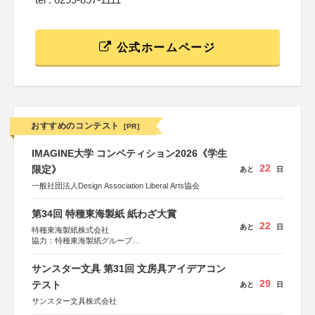
公式ホームページ
おすすめのコンテスト
[PR]
IMAGINE大学 コンペティション2026《学生
22
限定》
あと
日
一般社団法人Design Association Liberal Arts協会
第34回 特種東海製紙 紙わざ大賞
22
あと
日
特種東海製紙株式会社
協力：特種東海製紙グループ
特別協賛：静岡県長泉町
サンスター文具 第31回 文房具アイデアコン
29
テスト
あと
日
サンスター文具株式会社