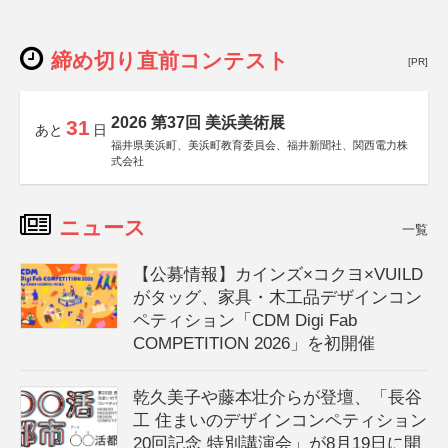
締め切り直前コンテスト
[PR]
2026 第37回 美浜美術展
31
あと
日
福井県美浜町、美浜町教育委員会、福井新聞社、関西電力株
式会社
ニュース
一覧
【公募情報】カインズ×コクヨ×VUILD
がタッグ、家具・木工品デザインコン
ペティション「CDM Digi Fab
COMPETITION 2026」を初開催
乾久美子や藤本壮介らが登壇、「長谷
工 住まいのデザインコンペティション
20回記念 特別講演会」が8月19日に開