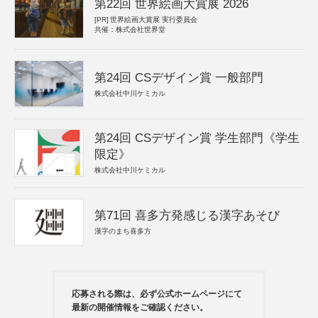
第22回 世界絵画大賞展 2026
[PR]
世界絵画大賞展 実行委員会
共催：株式会社世界堂
第24回 CSデザイン賞 一般部門
株式会社中川ケミカル
第24回 CSデザイン賞 学生部門《学生
限定》
株式会社中川ケミカル
第71回 喜多方発感じる漢字あそび
漢字のまち喜多方
応募される際は、必ず公式ホームページにて
最新の開催情報をご確認ください。