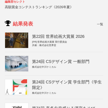
編集部セレクト
高額賞金コンテストランキング《2026年夏》
結果発表
一覧
第22回 世界絵画大賞展 2026
[PR]
世界絵画大賞展 実行委員会
共催：株式会社世界堂
第24回 CSデザイン賞 一般部門
株式会社中川ケミカル
第24回 CSデザイン賞 学生部門《学生
限定》
株式会社中川ケミカル