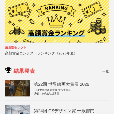
編集部セレクト
高額賞金コンテストランキング《2026年夏》
結果発表
一覧
第22回 世界絵画大賞展 2026
[PR]
世界絵画大賞展 実行委員会
共催：株式会社世界堂
第24回 CSデザイン賞 一般部門