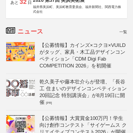
2026 第37回 美浜美術展
32
あと
日
福井県美浜町、美浜町教育委員会、福井新聞社、関西電力株
式会社
ニュース
一覧
【公募情報】カインズ×コクヨ×VUILD
がタッグ、家具・木工品デザインコン
ペティション「CDM Digi Fab
COMPETITION 2026」を初開催
乾久美子や藤本壮介らが登壇、「長谷
工 住まいのデザインコンペティション
20回記念 特別講演会」が8月19日に開
催
[PR]
【公募情報】大賞賞金100万円！学生
向け創作コンテスト「サイゲームス ク
リエイティブコンテスト2026」が開催