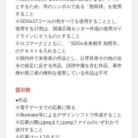
とするため、市のシンボルである「熱気球」を使用
すること
※SDGs17ゴールの色すべてを使用することとし、
使用する17色は、国連広報センター作成の使用ガイ
ドラインにそうものとすること
※ロゴマークとともに、「SDGs未来都市 加西市」
のテキストを入れること
※国内外で未発表の作品とし、公序良俗その他の法
令の規定に反する作品、誹謗中傷を含む作品、著作
権や第三者の権利を侵害している作品は不可
提出物
●作品
※電子データでの応募に限る
※Illustrator等によるデザインソフトで作成すること
※応募の際はjpegまたはpngファイルのいずれかで
送付すること
※応募は一人2点まで