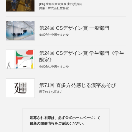
[PR]
世界絵画大賞展 実行委員会
共催：株式会社世界堂
第24回 CSデザイン賞 一般部門
株式会社中川ケミカル
第24回 CSデザイン賞 学生部門《学生
限定》
株式会社中川ケミカル
第71回 喜多方発感じる漢字あそび
漢字のまち喜多方
応募される際は、必ず公式ホームページにて
最新の開催情報をご確認ください。