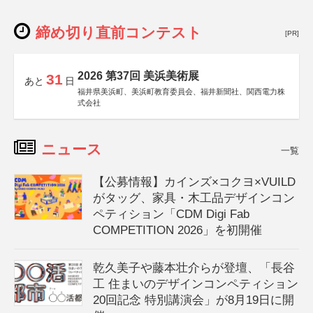
締め切り直前コンテスト
[PR]
2026 第37回 美浜美術展
31
あと
日
福井県美浜町、美浜町教育委員会、福井新聞社、関西電力株
式会社
ニュース
一覧
【公募情報】カインズ×コクヨ×VUILD
がタッグ、家具・木工品デザインコン
ペティション「CDM Digi Fab
COMPETITION 2026」を初開催
乾久美子や藤本壮介らが登壇、「長谷
工 住まいのデザインコンペティション
20回記念 特別講演会」が8月19日に開