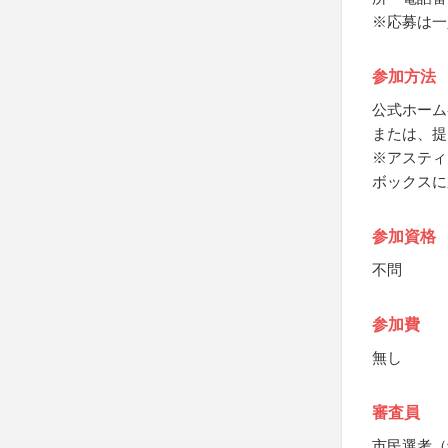
※応募は一
参加方法
公式ホーム
または、提
※アスティ
ボックスに
参加資格
不問
参加費
無し
審査員
市民選考（