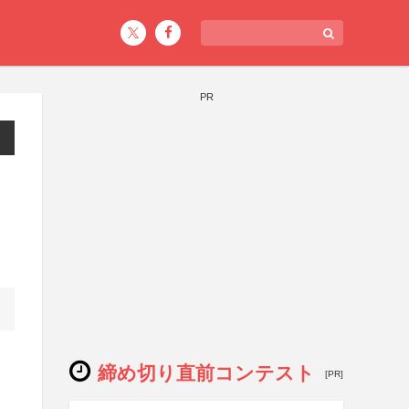
PR
締め切り直前コンテスト
[PR]