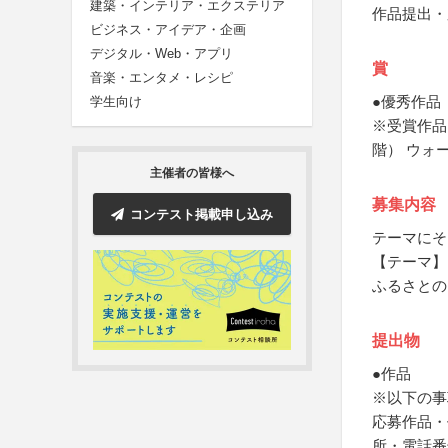
建築・インテリア・エクステリア
作品提出・
ビジネス・アイデア・企画
デジタル・Web・アプリ
賞
音楽・エンタメ・レシピ
●優秀作品
学生向け
※受賞作品
階） ウォ
主催者の皆様へ
募集内容
コンテスト掲載申し込み
テーマにそ
【テーマ】
ふるさとの
提出物
●作品
※以下の事
応募作品・
所・電話番