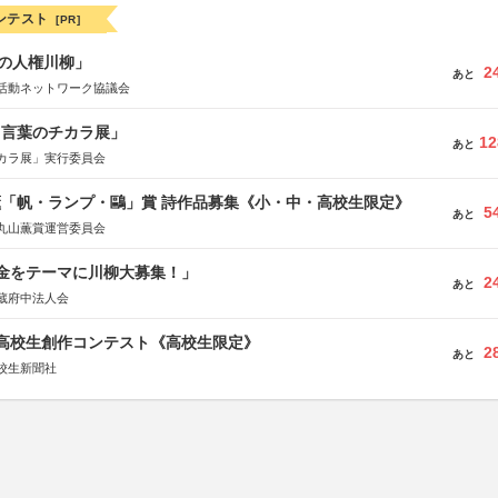
ンテスト
[PR]
の人権川柳」
2
あと
活動ネットワーク協議会
と言葉のチカラ展」
12
あと
カラ展」実行委員会
薫「帆・ランプ・鷗」賞 詩作品募集《小・中・高校生限定》
5
あと
丸山薫賞運営委員会
税金をテーマに川柳大募集！」
2
あと
蔵府中法人会
国高校生創作コンテスト《高校生限定》
2
あと
校生新聞社