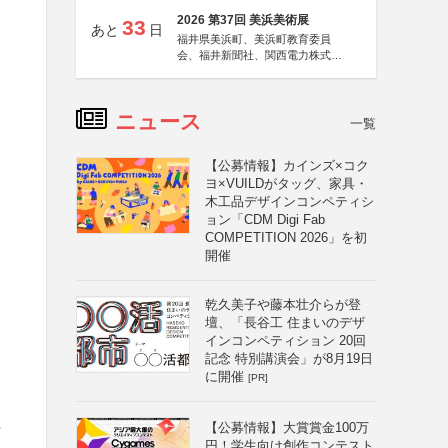
2026 第37回 美浜美術展
33
あと
日
福井県美浜町、美浜町教育委員
会、福井新聞社、関西電力株式会
社
ニュース
一覧
【公募情報】カインズ×コク
ヨ×VUILDがタッグ、家具・
木工品デザインコンペティシ
ョン「CDM Digi Fab
COMPETITION 2026」を初
開催
乾久美子や藤本壮介らが登
壇、「長谷工 住まいのデザ
インコンペティション 20回
記念 特別講演会」が8月19日
に開催
[PR]
住
【公募情報】大賞賞金100万
円！学生向け創作コンテスト