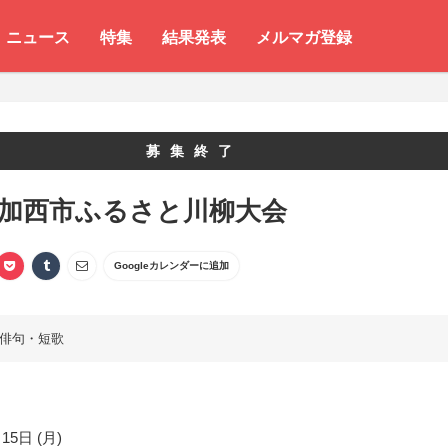
ニュース
特集
結果発表
メルマガ登録
募集終了
 加西市ふるさと川柳大会
Googleカレンダーに追加
俳句・短歌
15日 (月)