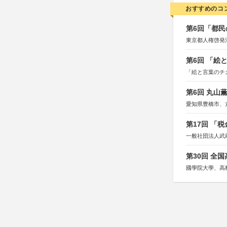
おすすめのコ
第6回「都民
東京都人権啓発
第6回 「絵
「絵と言葉のチ
第6回 丸山
愛知県豊橋市、
第17回 「
一般社団法人武
第30回 全
國學院大學、高