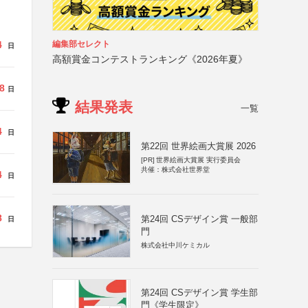
編集部セレクト
4
日
高額賞金コンテストランキング《2026年夏》
8
日
結果発表
一覧
4
日
第22回 世界絵画大賞展 2026
[PR]
世界絵画大賞展 実行委員会
共催：株式会社世界堂
4
日
8
第24回 CSデザイン賞 一般部
日
門
株式会社中川ケミカル
第24回 CSデザイン賞 学生部
門《学生限定》