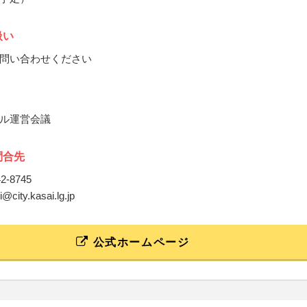
扱い
問い合わせください
ル運営会議
問合先
42-8745
i@city.kasai.lg.jp
公式ホームページ