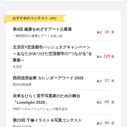
おすすめのコンテスト
[PR]
第4回 健康をめざすアート公募展
10
あと
日
一般財団法人健康とアートを結ぶ会
文京区×交流都市ハッシュタグキャンペーン
～あなたがみつけた交流都市の“つながる”を
129
あと
日
募集～
文京区
西武信用金庫 カレンダーアワード 2026
27
あと
日
西武信用金庫
未来をひらく若手写真家のための舞台
86
「Limelight 2026」
あと
日
OMデジタルソリューションズ株式会社
第23回 千修イラスト＆写真コンテスト
40
あと
日
株式会社千修