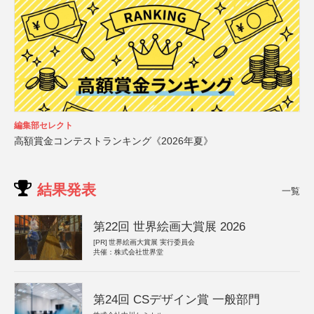
編集部セレクト
高額賞金コンテストランキング《2026年夏》
結果発表
一覧
第22回 世界絵画大賞展 2026
[PR]
世界絵画大賞展 実行委員会
共催：株式会社世界堂
第24回 CSデザイン賞 一般部門