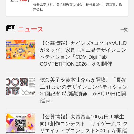
あと
日
福井県美浜町、美浜町教育委員会、福井新聞社、関西電力株
式会社
ニュース
一覧
【公募情報】カインズ×コクヨ×VUILD
がタッグ、家具・木工品デザインコン
ペティション「CDM Digi Fab
COMPETITION 2026」を初開催
乾久美子や藤本壮介らが登壇、「長谷
工 住まいのデザインコンペティション
20回記念 特別講演会」が8月19日に開
催
[PR]
【公募情報】大賞賞金100万円！学生
向け創作コンテスト「サイゲームス ク
リエイティブコンテスト2026」が開催