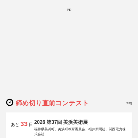
集英社、小学館、祥伝社、新潮社、淡交社、ちいさいミシ
マ社、徳間書店、早川書房、PHP研究所、双葉社、文藝春
秋、ポプラ社、毎日新聞出版
PR
締め切り直前コンテスト
[PR]
2026 第37回 美浜美術展
33
あと
日
福井県美浜町、美浜町教育委員会、福井新聞社、関西電力株
式会社