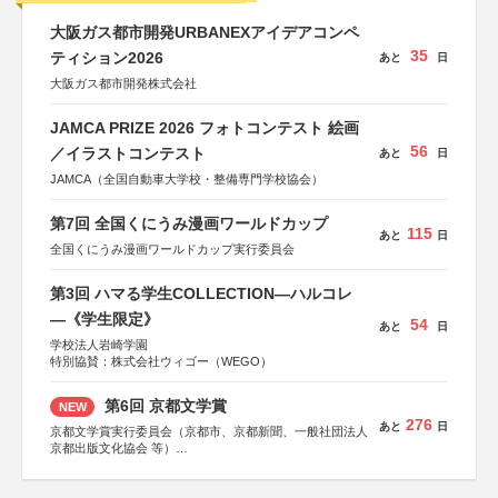
大阪ガス都市開発URBANEXアイデアコンペ
35
ティション2026
あと
日
大阪ガス都市開発株式会社
JAMCA PRIZE 2026 フォトコンテスト 絵画
56
／イラストコンテスト
あと
日
JAMCA（全国自動車大学校・整備専門学校協会）
第7回 全国くにうみ漫画ワールドカップ
115
あと
日
全国くにうみ漫画ワールドカップ実行委員会
第3回 ハマる学生COLLECTION―ハルコレ
―《学生限定》
54
あと
日
学校法人岩崎学園
特別協賛：株式会社ウィゴー（WEGO）
第6回 京都文学賞
NEW
276
あと
日
京都文学賞実行委員会（京都市、京都新聞、一般社団法人
京都出版文化協会 等）
協力：京都府書店商業組合、朝日新聞出版、
KADOKAWA、河出書房新社、幻冬舎、講談社、光文社、