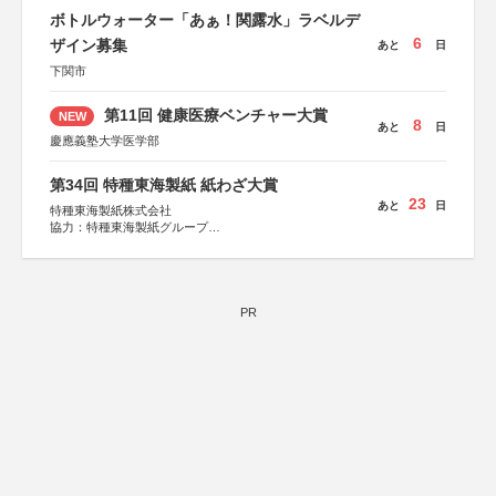
関西経済連合会
KADOKAWA、河出書房新社、幻冬舎、講談社、光文社、
ボトルウォーター「あぁ！関露水」ラベルデ
「“よい仕事おこし”フェア」実行委員会
集英社、小学館、祥伝社、新潮社、淡交社、ちいさいミシ
関西文化学術研究都市推進機構
6
マ社、徳間書店、早川書房、PHP研究所、双葉社、文藝春
ザイン募集
あと
日
東京難病団体連絡協議会
秋、ポプラ社、毎日新聞出版
下関市
第11回 健康医療ベンチャー大賞
NEW
8
あと
日
慶應義塾大学医学部
第34回 特種東海製紙 紙わざ大賞
23
あと
日
特種東海製紙株式会社
協力：特種東海製紙グループ
特別協賛：静岡県長泉町
PR