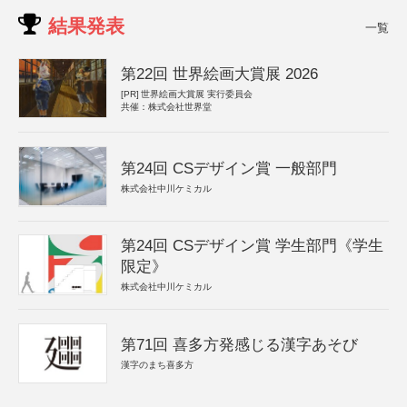
結果発表
一覧
第22回 世界絵画大賞展 2026
[PR]
世界絵画大賞展 実行委員会
共催：株式会社世界堂
第24回 CSデザイン賞 一般部門
株式会社中川ケミカル
第24回 CSデザイン賞 学生部門《学生
限定》
株式会社中川ケミカル
第71回 喜多方発感じる漢字あそび
漢字のまち喜多方