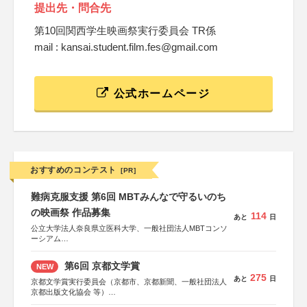
提出先・問合先
第10回関西学生映画祭実行委員会 TR係
mail : kansai.student.film.fes@gmail.com
公式ホームページ
おすすめのコンテスト
[PR]
難病克服支援 第6回 MBTみんなで守るいのち
の映画祭 作品募集
114
あと
日
公立大学法人奈良県立医科大学、一般社団法人MBTコンソ
ーシアム
協力：読売新聞社
第6回 京都文学賞
NEW
後援：厚生労働省
275
あと
日
文部科学省
京都文学賞実行委員会（京都市、京都新聞、一般社団法人
奈良県
京都出版文化協会 等）
日本経済団体連合会
協力：京都府書店商業組合、朝日新聞出版、