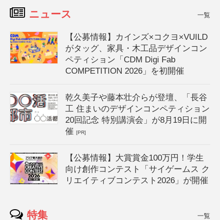
ニュース
一覧
【公募情報】カインズ×コクヨ×VUILD
がタッグ、家具・木工品デザインコン
ペティション「CDM Digi Fab
COMPETITION 2026」を初開催
乾久美子や藤本壮介らが登壇、「長谷
工 住まいのデザインコンペティション
20回記念 特別講演会」が8月19日に開
催
[PR]
【公募情報】大賞賞金100万円！学生
向け創作コンテスト「サイゲームス ク
リエイティブコンテスト2026」が開催
特集
一覧