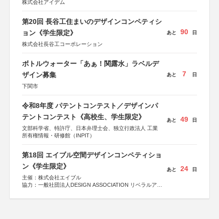
株式会社アイデム
第20回 長谷工住まいのデザインコンペティシ
90
ョン《学生限定》
あと
日
株式会社長谷工コーポレーション
ボトルウォーター「あぁ！関露水」ラベルデ
7
ザイン募集
あと
日
下関市
令和8年度 パテントコンテスト／デザインパ
テントコンテスト《高校生、学生限定》
49
あと
日
文部科学省、特許庁、日本弁理士会、独立行政法人 工業
所有権情報・研修館（INPIT）
第18回 エイブル空間デザインコンペティショ
ン《学生限定》
24
あと
日
主催：株式会社エイブル
協力：一般社団法人DESIGN ASSOCIATION リベラルアー
ツ協会
運営：TOKYO COMPANY株式会社