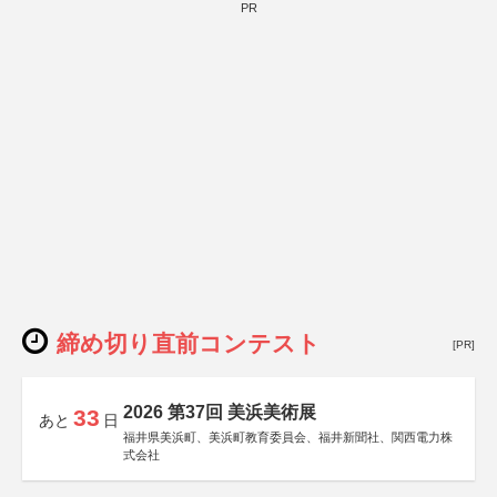
PR
締め切り直前コンテスト
[PR]
2026 第37回 美浜美術展
33
あと
日
福井県美浜町、美浜町教育委員会、福井新聞社、関西電力株
式会社