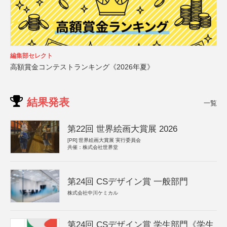
編集部セレクト
高額賞金コンテストランキング《2026年夏》
結果発表
一覧
第22回 世界絵画大賞展 2026
[PR]
世界絵画大賞展 実行委員会
共催：株式会社世界堂
第24回 CSデザイン賞 一般部門
株式会社中川ケミカル
第24回 CSデザイン賞 学生部門《学生