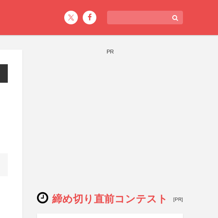
PR
締め切り直前コンテスト
[PR]