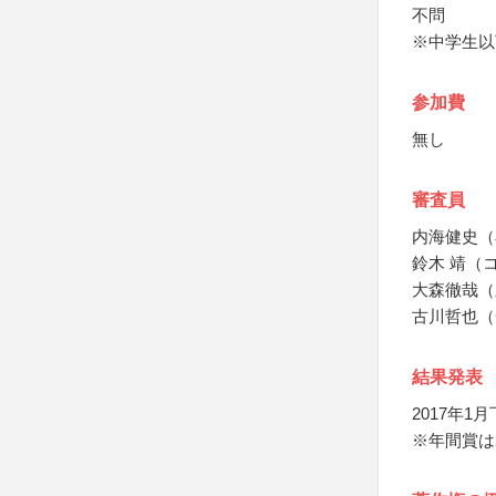
不問
※中学生以
参加費
無し
審査員
内海健史（
鈴木 靖（
大森徹哉（
古川哲也（
結果発表
2017年
※年間賞は