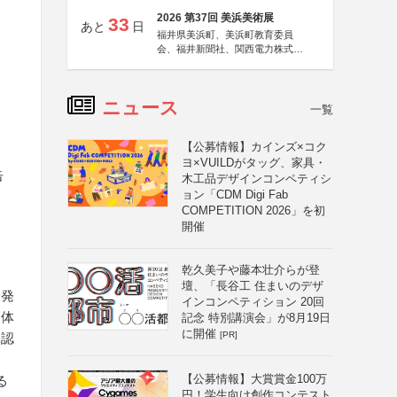
2026 第37回 美浜美術展
33
あと
日
福井県美浜町、美浜町教育委員
会、福井新聞社、関西電力株式会
社
ニュース
一覧
【公募情報】カインズ×コク
ヨ×VUILDがタッグ、家具・
缶
木工品デザインコンペティシ
ョン「CDM Digi Fab
COMPETITION 2026」を初
開催
乾久美子や藤本壮介らが登
壇、「長谷工 住まいのデザ
未発
インコンペティション 20回
写体
記念 特別講演会」が8月19日
に開催
[PR]
承認
【公募情報】大賞賞金100万
る
円！学生向け創作コンテスト