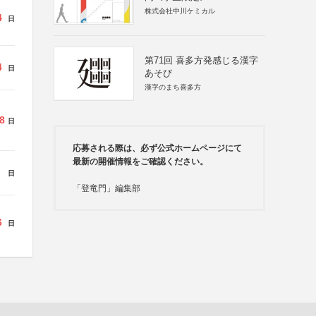
株式会社中川ケミカル
4
日
第71回 喜多方発感じる漢字
4
日
あそび
漢字のまち喜多方
8
日
応募される際は、必ず公式ホームページにて
最新の開催情報をご確認ください。
日
「登竜門」編集部
6
日