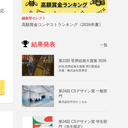
は応
編集部セレクト
高額賞金コンテストランキング《2026年夏》
結果発表
一覧
第22回 世界絵画大賞展 2026
[PR]
世界絵画大賞展 実行委員会
共催：株式会社世界堂
第24回 CSデザイン賞 一般部
門
株式会社中川ケミカル
第24回 CSデザイン賞 学生部
門《学生限定》