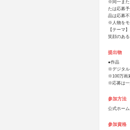
※同一また
たは応募予
品は応募不
※人物をモ
【テーマ】
笑顔のある
提出物
●作品
※デジタル
※100万画
※応募は一
参加方法
公式ホーム
参加資格