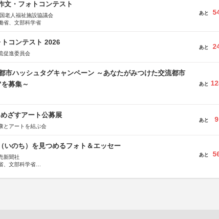
護作文・フォトコンテスト
5
あと
全国老人福祉施設協議会
働省、文部科学省
トコンテスト 2026
2
あと
流促進委員会
流都市ハッシュタグキャンペーン ～あなたがみつけた交流都市
12
”を募集～
あと
をめざすアート公募展
9
あと
康とアートを結ぶ会
命（いのち）を見つめるフォト＆エッセー
5
あと
売新聞社
省、文部科学省
日動火災保険株式会社、東京海上日動あんしん生命保険株式会社