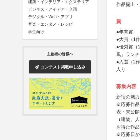
建築・インテリア・エクステリア
作品提出・
ビジネス・アイデア・企画
デジタル・Web・アプリ
賞
音楽・エンタメ・レシピ
●年間賞
学生向け
●大賞（1
●優秀賞（
鳳」ランチ
主催者の皆様へ
●入選（2
コンテスト掲載申し込み
入り
募集内容
新宿の魅力
※応募作品
表・未公開
（建物、人
を得た作品
※応募日か