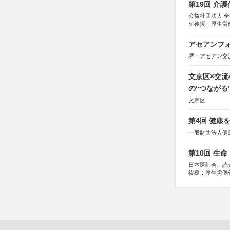
第19回 介
公益社団法人 
※後援：厚生労
アセアンフォ
堺・アセアン交
文京区×交
の“つながる
文京区
第4回 健康
一般財団法人健
第10回 生
日本医師会、読
後援：厚生労働
協賛：東京海上