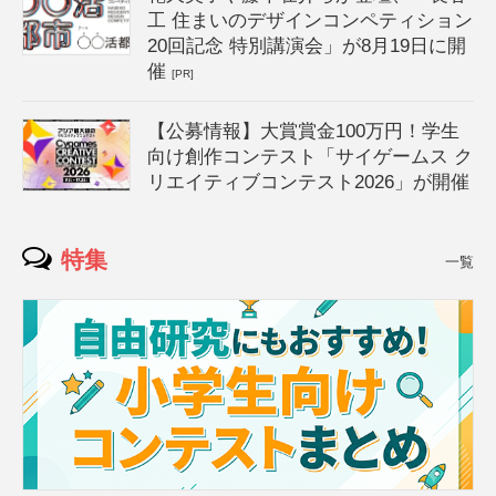
工 住まいのデザインコンペティション
20回記念 特別講演会」が8月19日に開
催
[PR]
【公募情報】大賞賞金100万円！学生
向け創作コンテスト「サイゲームス ク
リエイティブコンテスト2026」が開催
特集
一覧