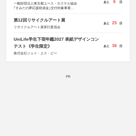
6
あと
日
一般財団法人東京都ユース・ホステル協会
｢すみだの夢応援助成金｣交付対象事業
すみだ五彩の芸術祭 連携企画
第12回リサイクルアート展
25
あと
日
リサイクルアート展実行委員会
UniLife学生下宿年鑑2027 表紙デザインコン
36
テスト《学生限定》
あと
日
株式会社ジェイ・エス・ビー
PR