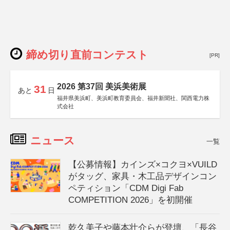
締め切り直前コンテスト
[PR]
2026 第37回 美浜美術展
31
あと
日
福井県美浜町、美浜町教育委員会、福井新聞社、関西電力株
式会社
ニュース
一覧
【公募情報】カインズ×コクヨ×VUILD
がタッグ、家具・木工品デザインコン
ペティション「CDM Digi Fab
COMPETITION 2026」を初開催
乾久美子や藤本壮介らが登壇、「長谷