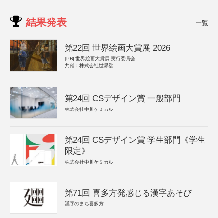
結果発表
一覧
第22回 世界絵画大賞展 2026
[PR]
世界絵画大賞展 実行委員会
共催：株式会社世界堂
第24回 CSデザイン賞 一般部門
株式会社中川ケミカル
第24回 CSデザイン賞 学生部門《学生
限定》
株式会社中川ケミカル
第71回 喜多方発感じる漢字あそび
漢字のまち喜多方