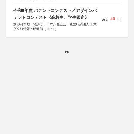
令和8年度 パテントコンテスト／デザインパ
テントコンテスト《高校生、学生限定》
49
あと
日
文部科学省、特許庁、日本弁理士会、独立行政法人 工業
所有権情報・研修館（INPIT）
PR