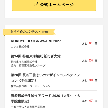
公式ホームページ
おすすめのコンテスト
[PR]
KOKUYO DESIGN AWARD 2027
61
あと
日
コクヨ株式会社
第34回 特種東海製紙 紙わざ大賞
24
あと
日
特種東海製紙株式会社
協力：特種東海製紙グループ
特別協賛：静岡県長泉町
第20回 長谷工住まいのデザインコンペティシ
90
ョン《学生限定》
あと
日
株式会社長谷工コーポレーション
資産形成学生論文アワード 2026《大学生・大
47
学院生限定》
あと
日
一般社団法人資産運用業協会