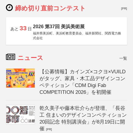
締め切り直前コンテスト
[PR]
2026 第37回 美浜美術展
33
あと
日
福井県美浜町、美浜町教育委員会、福井新聞社、関西電力株
式会社
ニュース
一覧
【公募情報】カインズ×コクヨ×VUILD
がタッグ、家具・木工品デザインコン
ペティション「CDM Digi Fab
COMPETITION 2026」を初開催
乾久美子や藤本壮介らが登壇、「長谷
工 住まいのデザインコンペティション
20回記念 特別講演会」が8月19日に開
催
[PR]