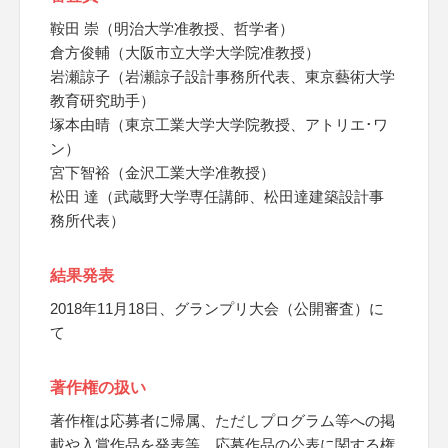
鞍田 崇（明治大学准教授、哲学者）
倉方俊輔（大阪市立大学大学院准教授）
岩瀬諒子（岩瀬諒子設計事務所代表、東京藝術大学
教育研究助手）
塚本由晴（東京工業大学大学院教授、アトリエ･ワ
ン）
宮下智裕（金沢工業大学准教授）
松田 達（武蔵野大学専任講師、松田達建築設計事
務所代表）
結果発表
2018年11月18日、グランプリ大会（公開審査）に
て
著作権の扱い
著作権は応募者に帰属、ただしプログラム等への掲
載や入賞作品を発表等、応募作品の公表に関する権