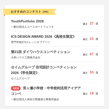
おすすめのコンテスト
[PR]
YouthPortfolio 2026
27
あと
日
一般社団法人ユースポートフォリオ
ICS DESIGN AWARD 2026《高校生限定》
23
あと
日
専門学校ICSカレッジオブアーツ
第21回 ダイワハウスコンペティション
67
あと
日
大和ハウス工業株式会社
セイムグループ 住宅設計コンペティション
53
2026《学生限定》
あと
日
セイムグループ
宮ヶ瀬小学校・中学校利活用アイデア
NEW
18
コンペ
あと
日
一般社団法人神奈川県建築士事務所協会