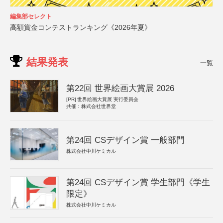
編集部セレクト
高額賞金コンテストランキング《2026年夏》
結果発表
一覧
第22回 世界絵画大賞展 2026
[PR]
世界絵画大賞展 実行委員会
共催：株式会社世界堂
第24回 CSデザイン賞 一般部門
株式会社中川ケミカル
第24回 CSデザイン賞 学生部門《学生
限定》
株式会社中川ケミカル