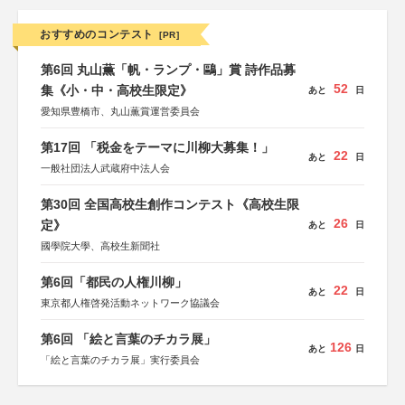
おすすめのコンテスト
[PR]
第6回 丸山薫「帆・ランプ・鷗」賞 詩作品募
52
集《小・中・高校生限定》
あと
日
愛知県豊橋市、丸山薫賞運営委員会
第17回 「税金をテーマに川柳大募集！」
22
あと
日
一般社団法人武蔵府中法人会
第30回 全国高校生創作コンテスト《高校生限
26
定》
あと
日
國學院大學、高校生新聞社
第6回「都民の人権川柳」
22
あと
日
東京都人権啓発活動ネットワーク協議会
第6回 「絵と言葉のチカラ展」
126
あと
日
「絵と言葉のチカラ展」実行委員会