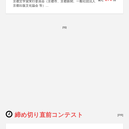
京都文学賞実行委員会（京都市、京都新聞、一般社団法人
京都出版文化協会 等）
協力：京都府書店商業組合、朝日新聞出版、
KADOKAWA、河出書房新社、幻冬舎、講談社、光文社、
集英社、小学館、祥伝社、新潮社、淡交社、ちいさいミシ
マ社、徳間書店、早川書房、PHP研究所、双葉社、文藝春
秋、ポプラ社、毎日新聞出版
PR
締め切り直前コンテスト
[PR]