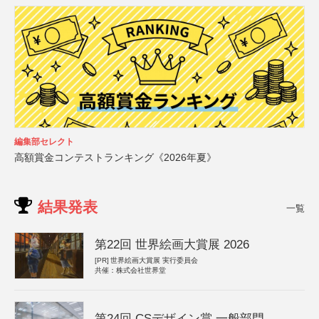
編集部セレクト
高額賞金コンテストランキング《2026年夏》
結果発表
一覧
第22回 世界絵画大賞展 2026
[PR]
世界絵画大賞展 実行委員会
共催：株式会社世界堂
第24回 CSデザイン賞 一般部門