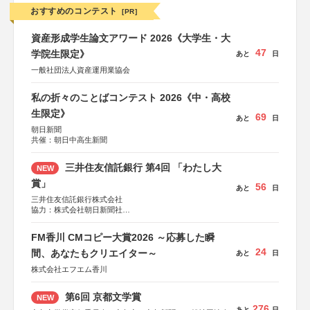
おすすめのコンテスト
[PR]
資産形成学生論文アワード 2026《大学生・大
47
学院生限定》
あと
日
一般社団法人資産運用業協会
私の折々のことばコンテスト 2026《中・高校
生限定》
69
あと
日
朝日新聞
共催：朝日中高生新聞
三井住友信託銀行 第4回 「わたし大
NEW
賞」
56
あと
日
三井住友信託銀行株式会社
協力：株式会社朝日新聞社
後援：日本郵便株式会社
FM香川 CMコピー大賞2026 ～応募した瞬
24
間、あなたもクリエイター～
あと
日
株式会社エフエム香川
第6回 京都文学賞
NEW
276
あと
日