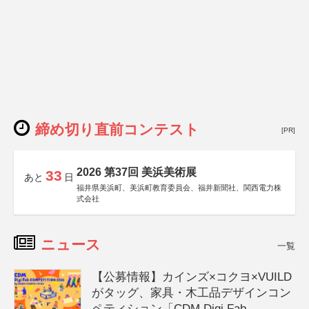
締め切り直前コンテスト
[PR]
2026 第37回 美浜美術展
33
あと
日
福井県美浜町、美浜町教育委員会、福井新聞社、関西電力株
式会社
ニュース
一覧
【公募情報】カインズ×コクヨ×VUILD
がタッグ、家具・木工品デザインコン
ペティション「CDM Digi Fab