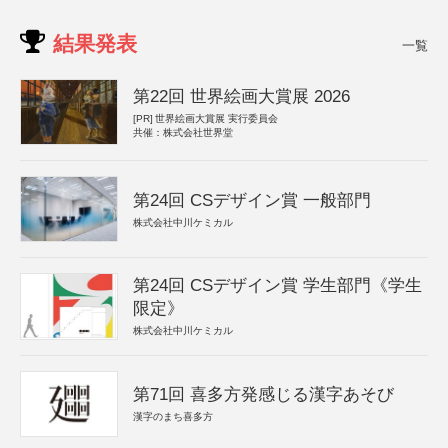
結果発表
一覧
第22回 世界絵画大賞展 2026
[PR]
世界絵画大賞展 実行委員会
共催：株式会社世界堂
第24回 CSデザイン賞 一般部門
株式会社中川ケミカル
第24回 CSデザイン賞 学生部門《学生
限定》
株式会社中川ケミカル
第71回 喜多方発感じる漢字あそび
漢字のまち喜多方