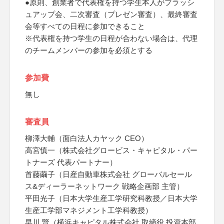
●原則、創業者で代表権を持つ学生本人がブラッシ
ュアップ会、二次審査（プレゼン審査）、最終審査
会等すべての日程に参加できること
※代表権を持つ学生の日程が合わない場合は、代理
のチームメンバーの参加を必須とする
参加費
無し
審査員
柳澤大輔（面白法人カヤック CEO）
高宮慎一（株式会社グロービス・キャピタル・パー
トナーズ 代表パートナー）
首藤繭子（日産自動車株式会社 グローバルセール
ス&ディーラーネットワーク 戦略企画部 主管）
平田光子（日本大学生産工学研究科教授／日本大学
生産工学部マネジメント工学科教授）
早川 賢（横浜キャピタル株式会社 取締役 投資本部