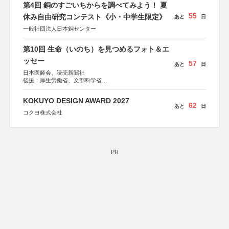
第4回 銅のすごいちからを調べてみよう！ 夏
55
休み自由研究コンテスト《小・中学生限定》
あと
日
一般社団法人日本銅センター
第10回 生命（いのち）を見つめるフォト＆エ
ッセー
57
あと
日
日本医師会、読売新聞社
後援：厚生労働省、文部科学省
協賛：東京海上日動火災保険株式会社、東京海上日動あん
しん生命保険株式会社
KOKUYO DESIGN AWARD 2027
62
あと
日
コクヨ株式会社
PR