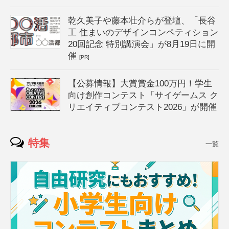
乾久美子や藤本壮介らが登壇、「長谷
工 住まいのデザインコンペティション
20回記念 特別講演会」が8月19日に開
催
[PR]
【公募情報】大賞賞金100万円！学生
向け創作コンテスト「サイゲームス ク
リエイティブコンテスト2026」が開催
特集
一覧