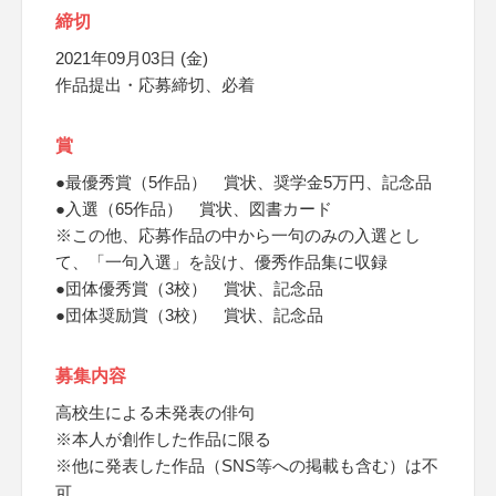
締切
2021年09月03日 (金)
作品提出・応募締切、必着
賞
●最優秀賞（5作品） 賞状、奨学金5万円、記念品
●入選（65作品） 賞状、図書カード
※この他、応募作品の中から一句のみの入選とし
て、「一句入選」を設け、優秀作品集に収録
●団体優秀賞（3校） 賞状、記念品
●団体奨励賞（3校） 賞状、記念品
募集内容
高校生による未発表の俳句
※本人が創作した作品に限る
※他に発表した作品（SNS等への掲載も含む）は不
可