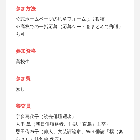
参加方法
公式ホームページの応募フォームより投稿
※高校での一括応募（応募シートをまとめて郵送）
も可
参加資格
高校生
参加費
無し
審査員
宇多喜代子（読売俳壇選者）
大串 章（朝日俳壇選者、俳誌「百鳥」主宰）
恩田侑布子（俳人、文芸評論家、Web俳誌「樸（あ
らき）」俳句会 代表）