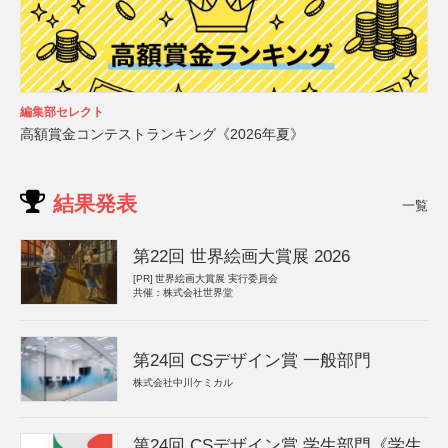
編集部セレクト
高額賞金コンテストランキング《2026年夏》
結果発表
一覧
第22回 世界絵画大賞展 2026
[PR]
世界絵画大賞展 実行委員会
共催：株式会社世界堂
第24回 CSデザイン賞 一般部門
株式会社中川ケミカル
第24回 CSデザイン賞 学生部門《学生