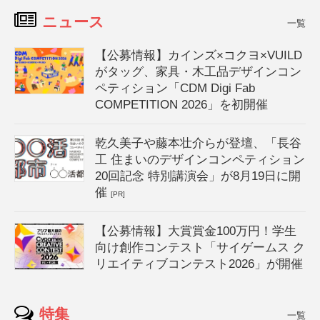
ニュース
一覧
【公募情報】カインズ×コクヨ×VUILD
がタッグ、家具・木工品デザインコン
ペティション「CDM Digi Fab
COMPETITION 2026」を初開催
乾久美子や藤本壮介らが登壇、「長谷
工 住まいのデザインコンペティション
20回記念 特別講演会」が8月19日に開
催
[PR]
【公募情報】大賞賞金100万円！学生
向け創作コンテスト「サイゲームス ク
リエイティブコンテスト2026」が開催
特集
一覧