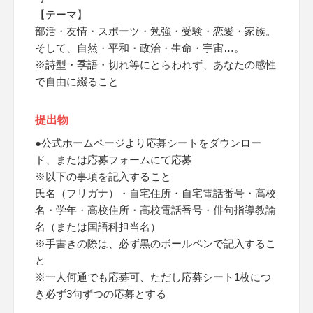
【テーマ】
部活・友情・スポーツ・勉強・受験・恋愛・家族。
そして、自然・平和・政治・生命・宇宙…。
※詩型・季語・切れ等にとらわれず、あなたの感性
で自由に綴ること
提出物
●公式ホームページより応募シートをダウンロー
ド、または応募フォームにて応募
※以下の事項を記入すること
氏名（フリガナ）・自宅住所・自宅電話番号・高校
名・学年・高校住所・高校電話番号・俳句指導教諭
名（または国語科担当名）
※手書きの際は、必ず黒のボールペンで記入するこ
と
※一人何通でも応募可、ただし応募シート1枚につ
き必ず3句ずつの応募とする