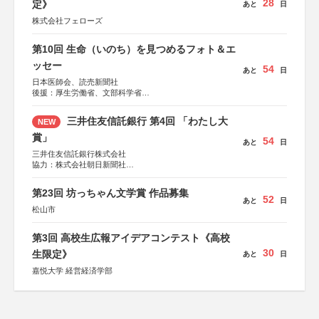
28
定》
あと
日
株式会社フェローズ
第10回 生命（いのち）を見つめるフォト＆エ
ッセー
54
あと
日
日本医師会、読売新聞社
後援：厚生労働省、文部科学省
協賛：東京海上日動火災保険株式会社、東京海上日動あん
しん生命保険株式会社
三井住友信託銀行 第4回 「わたし大
NEW
賞」
54
あと
日
三井住友信託銀行株式会社
協力：株式会社朝日新聞社
後援：日本郵便株式会社
第23回 坊っちゃん文学賞 作品募集
52
あと
日
松山市
第3回 高校生広報アイデアコンテスト《高校
30
生限定》
あと
日
嘉悦大学 経営経済学部