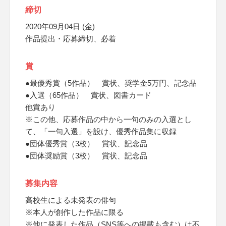
締切
2020年09月04日 (金)
作品提出・応募締切、必着
賞
●最優秀賞（5作品） 賞状、奨学金5万円、記念品
●入選（65作品） 賞状、図書カード
他賞あり
※この他、応募作品の中から一句のみの入選とし
て、「一句入選」を設け、優秀作品集に収録
●団体優秀賞（3校） 賞状、記念品
●団体奨励賞（3校） 賞状、記念品
募集内容
高校生による未発表の俳句
※本人が創作した作品に限る
※他に発表した作品（SNS等への掲載も含む）は不