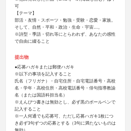
可
【テーマ】
部活・友情・スポーツ・勉強・受験・恋愛・家族。
そして、自然・平和・政治・生命・宇宙…。
※詩型・季語・切れ等にとらわれず、あなたの感性
で自由に綴ること
提出物
●応募ハガキまたは郵便ハガキ
※以下の事項を記入すること
氏名（フリガナ）・自宅住所・自宅電話番号・高校
名・学年・高校住所・高校電話番号・俳句指導教諭
名（または国語科担当名）
※えんぴつ書きは無効とし、必ず黒のボールペンで
記入すること
※一人何通でも応募可、ただし応募ハガキ1枚につ
き必ず3句ずつの応募とする（3句に満たないものは
無効）