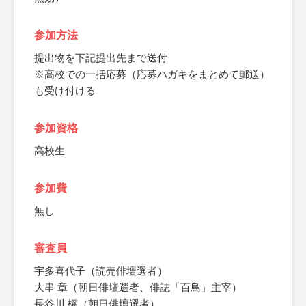
参加方法
提出物を下記提出先まで送付
※高校での一括応募（応募ハガキをまとめて郵送）
も受け付ける
参加資格
高校生
参加費
無し
審査員
宇多喜代子（読売俳壇選者）
大串 章（朝日俳壇選者、俳誌「百鳥」主宰）
長谷川 櫂（朝日俳壇選者）