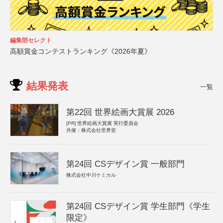
編集部セレクト
高額賞金コンテストランキング《2026年夏》
結果発表
一覧
第22回 世界絵画大賞展 2026
[PR]
世界絵画大賞展 実行委員会
共催：株式会社世界堂
第24回 CSデザイン賞 一般部門
株式会社中川ケミカル
第24回 CSデザイン賞 学生部門《学生
限定》