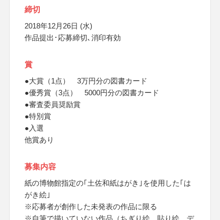
締切
2018年12月26日 (水)
作品提出･応募締切､消印有効
賞
●大賞（1点） 3万円分の図書カード
●優秀賞（3点） 5000円分の図書カード
●審査委員奨励賞
●特別賞
●入選
他賞あり
募集内容
紙の博物館指定の｢土佐和紙はがき｣を使用した｢は
がき絵｣
※応募者が創作した未発表の作品に限る
※自筆で描いていない作品（ちぎり絵、貼り絵、デ