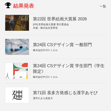
結果発表
一覧
第22回 世界絵画大賞展 2026
[PR]
世界絵画大賞展 実行委員会
共催：株式会社世界堂
第24回 CSデザイン賞 一般部門
株式会社中川ケミカル
第24回 CSデザイン賞 学生部門《学生
限定》
株式会社中川ケミカル
第71回 喜多方発感じる漢字あそび
漢字のまち喜多方