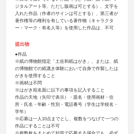
ジタルアート等、ただし版画は可とする）、文字を
入れた作品（作者のサインは可とする）、第三者が
著作権等の権利を有している著作物（キャラクタ
ー・マーク・有名人等）を使用した作品は、不可
提出物
●作品
※紙の博物館指定「土佐和紙はがき」、または、紙
の博物館での紙漉き体験において自身で作製したは
がきを使用すること
※画材は不問
※はがき宛名面に以下の事項を記入すること
作品の天地（矢印で表示）・題名・使用画材・住
所・氏名・年齢・性別・電話番号（学生は学校名・
学年）
※応募は一人10点までとし、複数をつなげて一つの
作品にすることは不可
※複数枚をまとめて封筒で応募する場合でも、必ず