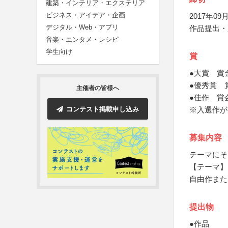
建築・インテリア・エクステリア
ビジネス・アイデア・企画
2017年09月
デジタル・Web・アプリ
作品提出・
音楽・エンタメ・レシピ
学生向け
賞
●大賞 賞
●優秀賞 
主催者の皆様へ
●佳作 賞
コンテスト掲載申し込み
※入選作が
募集内容
テーマにそ
【テーマ】
自由作また
提出物
●作品