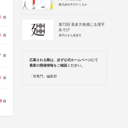
株式会社中川ケミカル
5
日
第71回 喜多方発感じる漢字
あそび
5
日
漢字のまち喜多方
7
日
応募される際は、必ず公式ホームページにて
最新の開催情報をご確認ください。
「登竜門」編集部
5
日
9
日