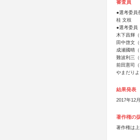
審査員
●選考委員
桂 文枝
●選考委員
木下昌輝（
田中啓文（
成瀬國晴（
難波利三（
前田憲司（
やまだりよ
結果発表
2017年12
著作権の
著作権は上