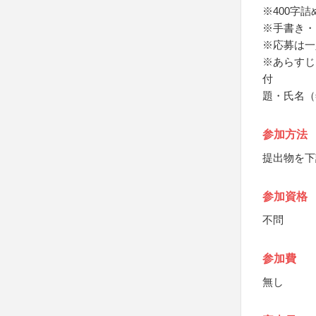
※400字
※手書き・
※応募は一
※あらすじ
付
題・氏名（
参加方法
提出物を下
参加資格
不問
参加費
無し