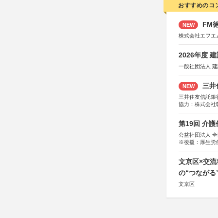
おすすめのコ
FM徳
NEW
株式会社エフエ
2026年度
一般社団法人 
三井
NEW
三井住友信託銀
協力：株式会社
後援：日本郵便
第19回 介
公益社団法人 
※後援：厚生労
文京区×交
の“つながる
文京区