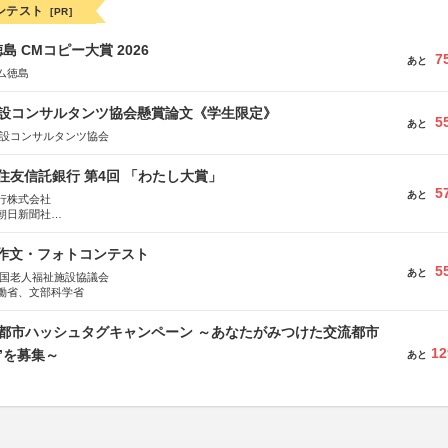
ンテスト
[PR]
島 CMコピー大賞 2026
7
あと
ム徳島
 建設コンサルタンツ協会懸賞論文《学生限定》
5
あと
建設コンサルタンツ協会
住友信託銀行 第4回 「わたし大賞」
5
あと
行株式会社
朝日新聞社
株式会社
護作文・フォトコンテスト
5
あと
全国老人福祉施設協議会
働省、文部科学省
流都市ハッシュタグキャンペーン ～あなたがみつけた交流都市
12
”を募集～
あと