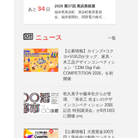
2026 第37回 美浜美術展
34
あと
日
福井県美浜町、美浜町教育委員
会、福井新聞社、関西電力株式会
社
ニュース
一覧
【公募情報】カインズ×コク
ヨ×VUILDがタッグ、家具・
木工品デザインコンペティシ
ョン「CDM Digi Fab
COMPETITION 2026」を初
開催
乾久美子や藤本壮介らが登
壇、「長谷工 住まいのデザ
インコンペティション 20回
記念 特別講演会」が8月19日
に開催
[PR]
【公募情報】大賞賞金100万
円！学生向け創作コンテスト