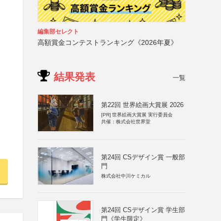
編集部セレクト
高額賞金コンテストランキング《2026年夏》
結果発表
一覧
第22回 世界絵画大賞展 2026
[PR]
世界絵画大賞展 実行委員会
共催：株式会社世界堂
第24回 CSデザイン賞 一般部
門
株式会社中川ケミカル
第24回 CSデザイン賞 学生部
門《学生限定》