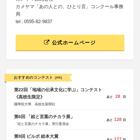
カメヤマ「あの人との、ひとり言」コンクール事務
局
tel : 0595-82-9837
公式ホームページ
おすすめのコンテスト
[PR]
第22回「地域の伝承文化に学ぶ」コンテスト
28
《高校生限定》
あと
日
國學院大學、高校生新聞社
第6回 「絵と言葉のチカラ展」
128
あと
日
「絵と言葉のチカラ展」実行委員会
第9回 ビルボ 絵本大賞
177
あと
日