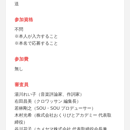
送
参加資格
不問
※本人が入力すること
※本名で応募すること
参加費
無し
審査員
湯川れい子（音楽評論家、作詞家）
右田昌美（クロワッサン 編集長）
若林剛之（SOU・SOU プロデューサー）
木村光希（株式会社おくりびとアカデミー 代表取
締役）
谷川花子（カメヤマ株式会社 代表取締役会長兼