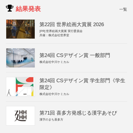
結果発表
一覧
第22回 世界絵画大賞展 2026
[PR]
世界絵画大賞展 実行委員会
共催：株式会社世界堂
第24回 CSデザイン賞 一般部門
株式会社中川ケミカル
第24回 CSデザイン賞 学生部門《学生
限定》
株式会社中川ケミカル
第71回 喜多方発感じる漢字あそび
漢字のまち喜多方