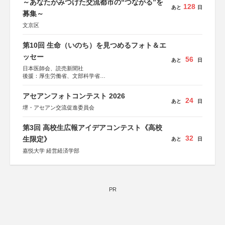
～あなたがみつけた交流都市の“つながる”を
128
あと
日
募集～
文京区
第10回 生命（いのち）を見つめるフォト＆エ
ッセー
56
あと
日
日本医師会、読売新聞社
後援：厚生労働省、文部科学省
協賛：東京海上日動火災保険株式会社、東京海上日動あん
しん生命保険株式会社
アセアンフォトコンテスト 2026
24
あと
日
堺・アセアン交流促進委員会
第3回 高校生広報アイデアコンテスト《高校
32
生限定》
あと
日
嘉悦大学 経営経済学部
PR