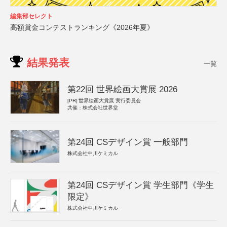
編集部セレクト
高額賞金コンテストランキング《2026年夏》
結果発表
一覧
第22回 世界絵画大賞展 2026
[PR]
世界絵画大賞展 実行委員会
共催：株式会社世界堂
第24回 CSデザイン賞 一般部門
株式会社中川ケミカル
第24回 CSデザイン賞 学生部門《学生
限定》
株式会社中川ケミカル