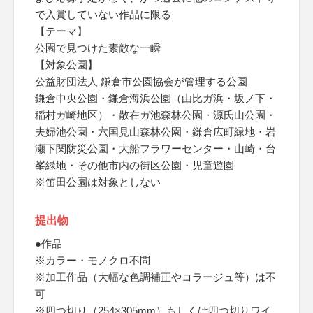
で入賞していない作品に限る
【テーマ】
公園で見つけた素敵な一瞬
【対象公園】
公益財団法人 鎌倉市公園協会が管理する公園
鎌倉中央公園・鎌倉海浜公園（由比ガ浜・坂ノ下・
稲村ガ崎地区）・散在ガ池森林公園・源氏山公園・
夫婦池公園・六国見山森林公園・鎌倉広町緑地・岩
瀬下関防災公園・大船フラワーセンター・山崎・台
峯緑地・その他市内の街区公園・児童遊園
※笛田公園は対象としない
提出物
●作品
※カラー・モノクロ不問
※加工作品（大幅な色調補正やコラージュ等）は不
可
※四つ切り（254×305mm）もしくは四つ切りワイ