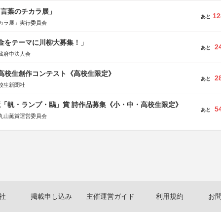
と言葉のチカラ展」
12
あと
カラ展」実行委員会
税金をテーマに川柳大募集！」
2
あと
蔵府中法人会
国高校生創作コンテスト《高校生限定》
2
あと
校生新聞社
薫「帆・ランプ・鷗」賞 詩作品募集《小・中・高校生限定》
5
あと
丸山薫賞運営委員会
社
掲載申し込み
主催運営ガイド
利用規約
お