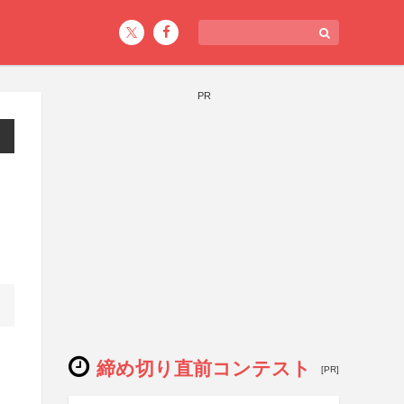
PR
締め切り直前コンテスト
[PR]