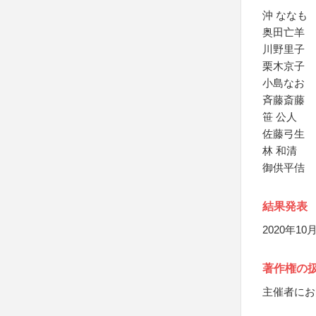
沖 ななも
奥田亡羊
川野里子
栗木京子
小島なお
斉藤斎藤
笹 公人
佐藤弓生
林 和清
御供平佶
結果発表
2020年1
著作権の
主催者にお