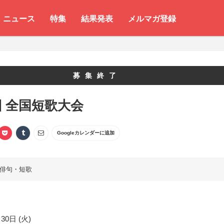
ニュース
特集
結果発表
メルマガ登録
募集終了
回 全国短歌大会
Googleカレンダーに追加
俳句・短歌
30日 (火)