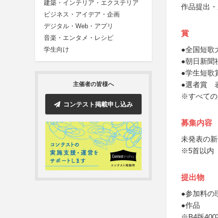
建築・インテリア・エクステリア
作品提出・
ビジネス・アイデア・企画
デジタル・Web・アプリ
賞
音楽・エンタメ・レシピ
●全国短歌
学生向け
●朝日新聞
●学生短歌
●選者賞 
主催者の皆様へ
※すべての
コンテスト掲載申し込み
募集内容
未発表の新
※5首以内
提出物
●参加料の
●作品
※B4版4