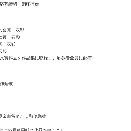
応募締切、消印有効
大会賞 表彰
社賞 表彰
賞 表彰
表彰
入賞作品を作品集に収録し、応募者全員に配布
作短歌
現金書留または郵便為替
00字詰め原稿用紙に作品を書くこと