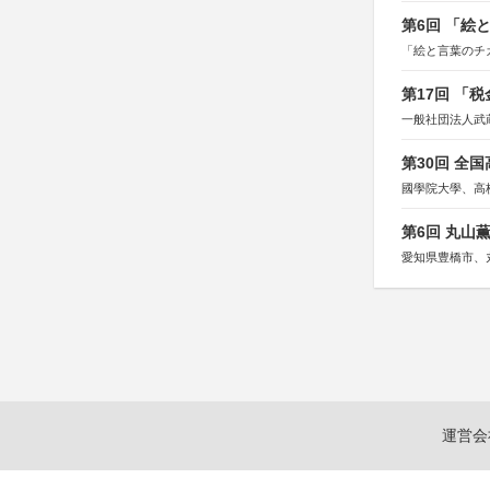
第6回 「絵
「絵と言葉のチ
第17回 「
一般社団法人武
第30回 全
國學院大學、高
第6回 丸山
愛知県豊橋市、
運営会