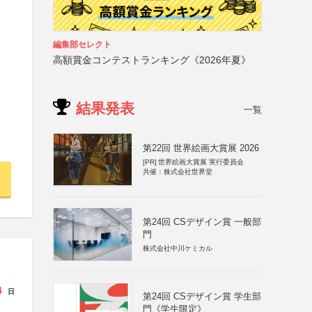
編集部セレクト
高額賞金コンテストランキング《2026年夏》
結果発表
一覧
第22回 世界絵画大賞展 2026
[PR]
世界絵画大賞展 実行委員会
共催：株式会社世界堂
第24回 CSデザイン賞 一般部
門
株式会社中川ケミカル
4
日
第24回 CSデザイン賞 学生部
門《学生限定》