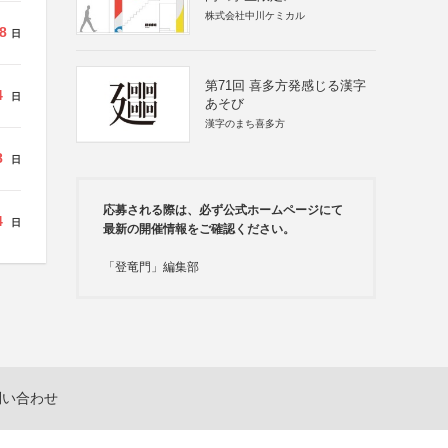
株式会社中川ケミカル
8
日
第71回 喜多方発感じる漢字
4
日
あそび
漢字のまち喜多方
8
日
応募される際は、必ず公式ホームページにて
4
日
最新の開催情報をご確認ください。
「登竜門」編集部
問い合わせ