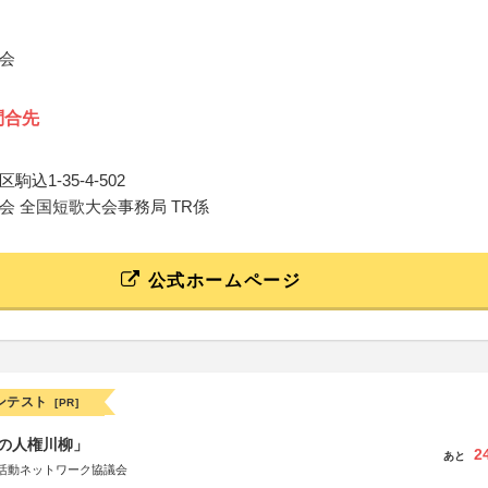
会
問合先
込1-35-4-502
会 全国短歌大会事務局 TR係
公式ホームページ
ンテスト
[PR]
の人権川柳」
2
あと
活動ネットワーク協議会