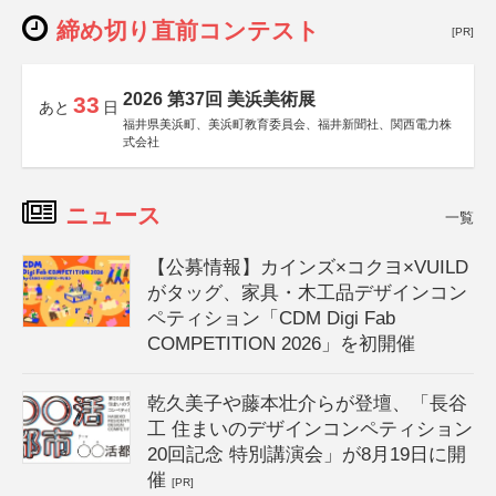
締め切り直前コンテスト
[PR]
2026 第37回 美浜美術展
33
あと
日
福井県美浜町、美浜町教育委員会、福井新聞社、関西電力株
式会社
ニュース
一覧
【公募情報】カインズ×コクヨ×VUILD
がタッグ、家具・木工品デザインコン
ペティション「CDM Digi Fab
COMPETITION 2026」を初開催
乾久美子や藤本壮介らが登壇、「長谷
工 住まいのデザインコンペティション
20回記念 特別講演会」が8月19日に開
催
[PR]