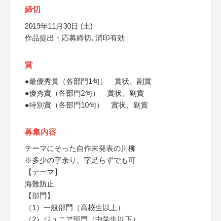
締切
2019年11月30日 (土)
作品提出・応募締切､消印有効
賞
●最優秀賞（各部門1句） 賞状、副賞
●優秀賞（各部門2句） 賞状、副賞
●特別賞（各部門10句） 賞状、副賞
募集内容
テーマにそった自作未発表の川柳
※多少の字余り、字足らずでも可
【テーマ】
海難防止
【部門】
（1）一般部門（高校生以上）
（2）ジュニア部門（中学生以下）