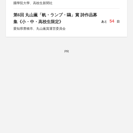
國學院大學、高校生新聞社
第6回 丸山薫「帆・ランプ・鷗」賞 詩作品募
54
集《小・中・高校生限定》
あと
日
愛知県豊橋市、丸山薫賞運営委員会
PR