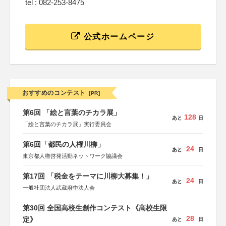
tel : 082-253-8475
公式ホームページ
おすすめのコンテスト
[PR]
第6回 「絵と言葉のチカラ展」
128
あと
日
「絵と言葉のチカラ展」実行委員会
第6回「都民の人権川柳」
24
あと
日
東京都人権啓発活動ネットワーク協議会
第17回 「税金をテーマに川柳大募集！」
24
あと
日
一般社団法人武蔵府中法人会
第30回 全国高校生創作コンテスト《高校生限
28
定》
あと
日