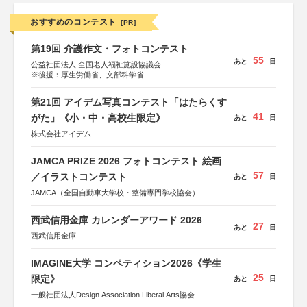
おすすめのコンテスト
[PR]
第19回 介護作文・フォトコンテスト
55
あと
日
公益社団法人 全国老人福祉施設協議会
※後援：厚生労働省、文部科学省
第21回 アイデム写真コンテスト「はたらくす
41
がた」《小・中・高校生限定》
あと
日
株式会社アイデム
JAMCA PRIZE 2026 フォトコンテスト 絵画
57
／イラストコンテスト
あと
日
JAMCA（全国自動車大学校・整備専門学校協会）
西武信用金庫 カレンダーアワード 2026
27
あと
日
西武信用金庫
IMAGINE大学 コンペティション2026《学生
25
限定》
あと
日
一般社団法人Design Association Liberal Arts協会