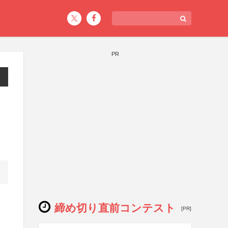
PR
締め切り直前コンテスト
[PR]