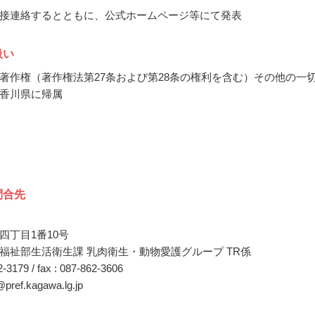
接連絡するとともに、公式ホームページ等にて発表
扱い
著作権（著作権法第27条および第28条の権利を含む）その他の一
香川県に帰属
問合先
四丁目1番10号
福祉部生活衛生課 乳肉衛生・動物愛護グループ TR係
32-3179 / fax : 087-862-3606
i@pref.kagawa.lg.jp