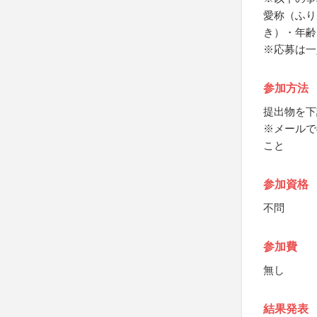
愛称（ふり
き）・年齢
※応募は一
参加方法
提出物を下
※メールで
こと
参加資格
不問
参加費
無し
結果発表