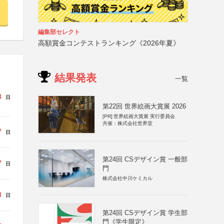
編集部セレクト
高額賞金コンテストランキング《2026年夏》
結果発表
一覧
3
日
第22回 世界絵画大賞展 2026
[PR]
世界絵画大賞展 実行委員会
共催：株式会社世界堂
7
日
第24回 CSデザイン賞 一般部
7
日
門
株式会社中川ケミカル
3
日
第24回 CSデザイン賞 学生部
門《学生限定》