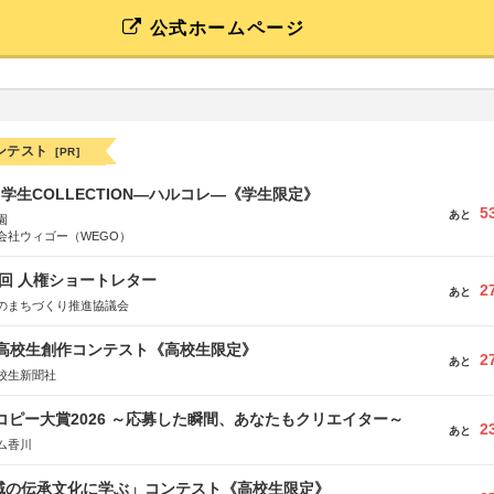
公式ホームページ
ンテスト
[PR]
る学生COLLECTION―ハルコレ―《学生限定》
5
あと
園
会社ウィゴー（WEGO）
5回 人権ショートレター
2
あと
のまちづくり推進協議会
国高校生創作コンテスト《高校生限定》
2
あと
校生新聞社
Mコピー大賞2026 ～応募した瞬間、あなたもクリエイター～
2
あと
ム香川
地域の伝承文化に学ぶ」コンテスト《高校生限定》