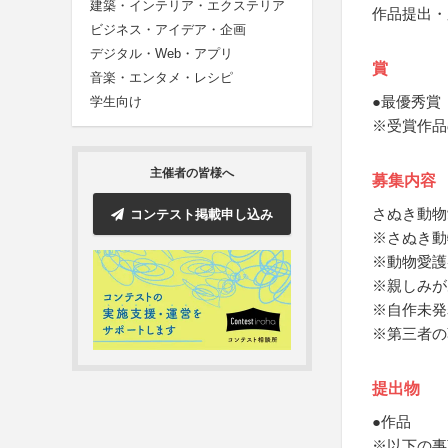
建築・インテリア・エクステリア
作品提出・
ビジネス・アイデア・企画
デジタル・Web・アプリ
賞
音楽・エンタメ・レシピ
●最優秀賞
学生向け
※受賞作品
主催者の皆様へ
募集内容
さぬき動物
コンテスト掲載申し込み
※さぬき動
※動物愛護
※親しみが
※自作未発
※第三者の
提出物
●作品
※以下の事