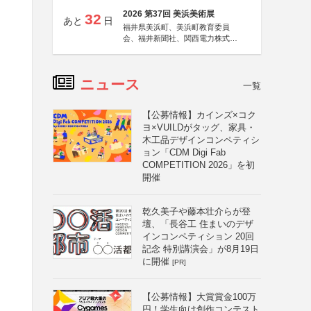
2026 第37回 美浜美術展
32
あと
日
福井県美浜町、美浜町教育委員
会、福井新聞社、関西電力株式会
社
ニュース
一覧
【公募情報】カインズ×コク
ヨ×VUILDがタッグ、家具・
木工品デザインコンペティシ
ョン「CDM Digi Fab
COMPETITION 2026」を初
開催
と
乾久美子や藤本壮介らが登
壇、「長谷工 住まいのデザ
インコンペティション 20回
記念 特別講演会」が8月19日
に開催
[PR]
【公募情報】大賞賞金100万
円！学生向け創作コンテスト