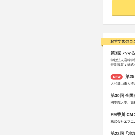
おすすめのコ
第3回 ハマ
学校法人岩崎学
特別協賛：株式
第2
NEW
大和郡山市人権
第30回 全
國學院大學、高
FM香川 C
株式会社エフエ
第22回「