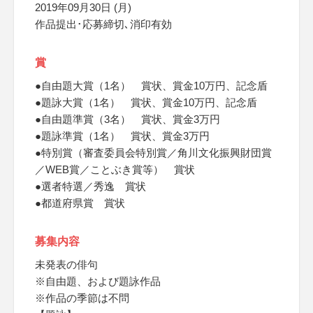
2019年09月30日 (月)
作品提出･応募締切､消印有効
賞
●自由題大賞（1名） 賞状、賞金10万円、記念盾
●題詠大賞（1名） 賞状、賞金10万円、記念盾
●自由題準賞（3名） 賞状、賞金3万円
●題詠準賞（1名） 賞状、賞金3万円
●特別賞（審査委員会特別賞／角川文化振興財団賞
／WEB賞／ことぶき賞等） 賞状
●選者特選／秀逸 賞状
●都道府県賞 賞状
募集内容
未発表の俳句
※自由題、および題詠作品
※作品の季節は不問