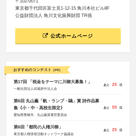
〒102-0071
東京都千代田区富士見1-12-15 角川本社ビル8F
公益財団法人 角川文化振興財団 TR係
公式ホームページ
おすすめのコンテスト
[PR]
第17回 「税金をテーマに川柳大募集！」
25
あと
日
一般社団法人武蔵府中法人会
第6回 丸山薫「帆・ランプ・鷗」賞 詩作品募
55
集《小・中・高校生限定》
あと
日
愛知県豊橋市、丸山薫賞運営委員会
第6回「都民の人権川柳」
25
あと
日
東京都人権啓発活動ネットワーク協議会