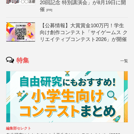
20回記念 特別講演会」が8月19日に開
催
[PR]
【公募情報】大賞賞金100万円！学生
向け創作コンテスト「サイゲームス ク
リエイティブコンテスト2026」が開催
特集
一覧
編集部セレクト