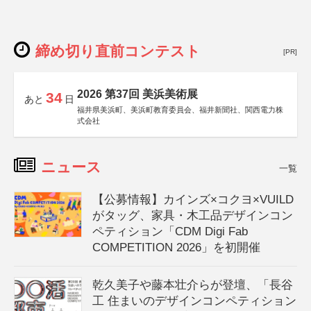
締め切り直前コンテスト
[PR]
2026 第37回 美浜美術展
34
あと
日
福井県美浜町、美浜町教育委員会、福井新聞社、関西電力株
式会社
ニュース
一覧
【公募情報】カインズ×コクヨ×VUILD
がタッグ、家具・木工品デザインコン
ペティション「CDM Digi Fab
COMPETITION 2026」を初開催
乾久美子や藤本壮介らが登壇、「長谷
工 住まいのデザインコンペティション