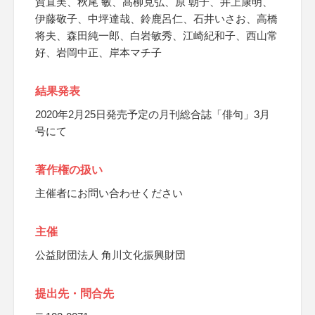
賀直美、秋尾 敏、髙柳克弘、原 朝子、井上康明、
伊藤敬子、中坪達哉、鈴鹿呂仁、石井いさお、高橋
将夫、森田純一郎、白岩敏秀、江崎紀和子、西山常
好、岩岡中正、岸本マチ子
結果発表
2020年2月25日発売予定の月刊総合誌「俳句」3月
号にて
著作権の扱い
主催者にお問い合わせください
主催
公益財団法人 角川文化振興財団
提出先・問合先