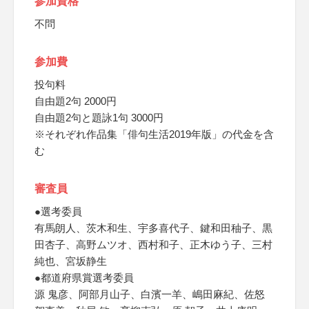
参加資格
不問
参加費
投句料
自由題2句 2000円
自由題2句と題詠1句 3000円
※それぞれ作品集「俳句生活2019年版」の代金を含
む
審査員
●選考委員
有馬朗人、茨木和生、宇多喜代子、鍵和田秞子、黒
田杏子、高野ムツオ、西村和子、正木ゆう子、三村
純也、宮坂静生
●都道府県賞選考委員
源 鬼彦、阿部月山子、白濱一羊、嶋田麻紀、佐怒