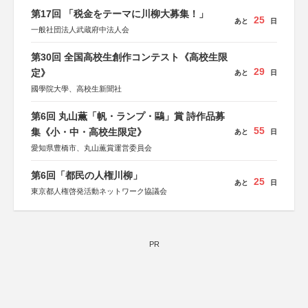
第17回 「税金をテーマに川柳大募集！」
25
あと
日
一般社団法人武蔵府中法人会
第30回 全国高校生創作コンテスト《高校生限
29
定》
あと
日
國學院大學、高校生新聞社
第6回 丸山薫「帆・ランプ・鷗」賞 詩作品募
55
集《小・中・高校生限定》
あと
日
愛知県豊橋市、丸山薫賞運営委員会
第6回「都民の人権川柳」
25
あと
日
東京都人権啓発活動ネットワーク協議会
PR