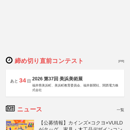
締め切り直前コンテスト
[PR]
2026 第37回 美浜美術展
34
あと
日
福井県美浜町、美浜町教育委員会、福井新聞社、関西電力株
式会社
ニュース
一覧
【公募情報】カインズ×コクヨ×VUILD
がタッグ、家具・木工品デザインコン