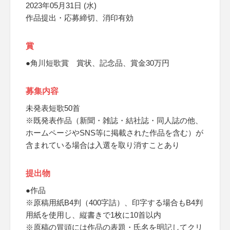
2023年05月31日 (水)
作品提出・応募締切、消印有効
賞
●角川短歌賞 賞状、記念品、賞金30万円
募集内容
未発表短歌50首
※既発表作品（新聞・雑誌・結社誌・同人誌の他、
ホームページやSNS等に掲載された作品を含む）が
含まれている場合は入選を取り消すことあり
提出物
●作品
※原稿用紙B4判（400字詰）、印字する場合もB4判
用紙を使用し、縦書きで1枚に10首以内
※原稿の冒頭には作品の表題・氏名を明記してクリ