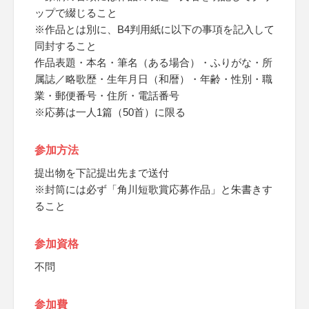
ップで綴じること
※作品とは別に、B4判用紙に以下の事項を記入して
同封すること
作品表題・本名・筆名（ある場合）・ふりがな・所
属誌／略歌歴・生年月日（和暦）・年齢・性別・職
業・郵便番号・住所・電話番号
※応募は一人1篇（50首）に限る
参加方法
提出物を下記提出先まで送付
※封筒には必ず「角川短歌賞応募作品」と朱書きす
ること
参加資格
不問
参加費