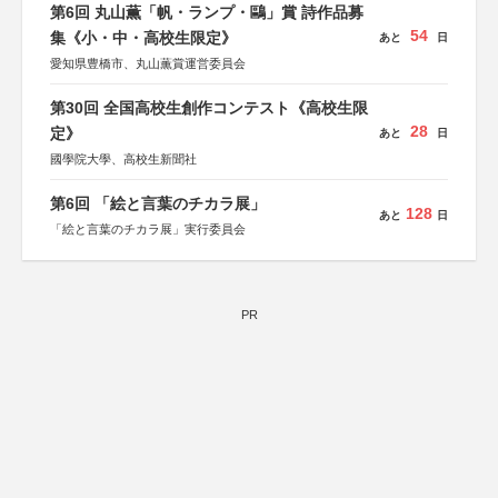
第6回 丸山薫「帆・ランプ・鷗」賞 詩作品募
54
集《小・中・高校生限定》
あと
日
愛知県豊橋市、丸山薫賞運営委員会
第30回 全国高校生創作コンテスト《高校生限
28
定》
あと
日
國學院大學、高校生新聞社
第6回 「絵と言葉のチカラ展」
128
あと
日
「絵と言葉のチカラ展」実行委員会
PR