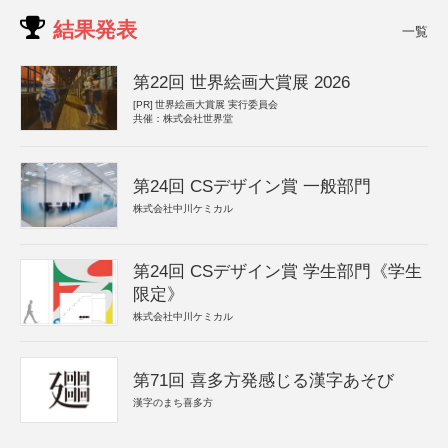
結果発表
一覧
第22回 世界絵画大賞展 2026
[PR]
世界絵画大賞展 実行委員会
共催：株式会社世界堂
第24回 CSデザイン賞 一般部門
株式会社中川ケミカル
第24回 CSデザイン賞 学生部門《学生
限定》
株式会社中川ケミカル
第71回 喜多方発感じる漢字あそび
漢字のまち喜多方