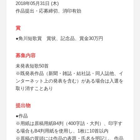
2018年05月31日 (木)
作品提出・応募締切、消印有効
賞
●角川短歌賞 賞状、記念品、賞金30万円
募集内容
未発表短歌50首
※既発表作品（新聞・雑誌・結社誌・同人誌他、イ
ンターネット上の発表を含む）がある場合は入選を
取り消すことあり
提出物
●作品
※用紙は原稿用紙B4判（400字詰・大判）、印字す
る場合もB4判用紙を使用し、1枚に10首以内
※原稿の冒頭には作品の表題・氏名を明記し、作品