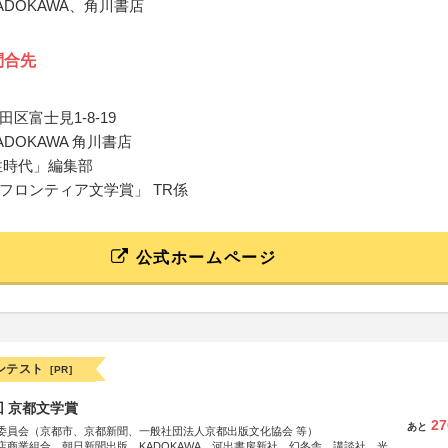
ADOKAWA、角川書店
問合先
区富士見1-8-19
DOKAWA 角川書店
性時代」編集部
フロンティア文学賞」 TR係
公式ホームページ
ンテスト
[PR]
回 京都文学賞
27
あと
委員会（京都市、京都新聞、一般社団法人京都出版文化協会 等）
店商業組合、朝日新聞出版、KADOKAWA、河出書房新社、幻冬舎、講談社、光文