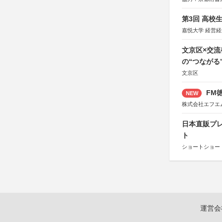
社、集英社、小
研究所、双葉社
第3回 高校
嘉悦大学 経営
文京区×交
の“つながる
文京区
FM徳
NEW
株式会社エフエ
日本直販プレ
ト
ショートショート
運営会