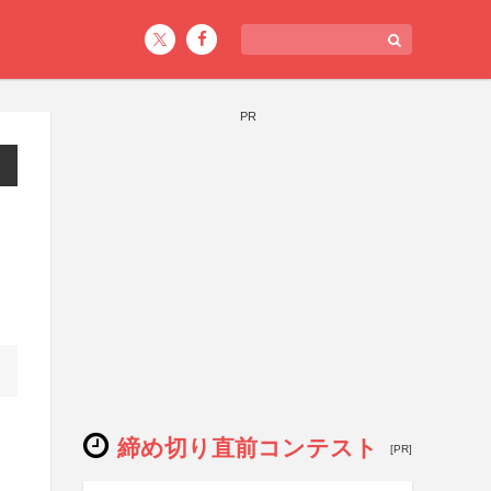
PR
締め切り直前コンテスト
[PR]