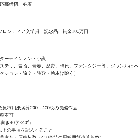
応募締切、必着
フロンティア文学賞 記念品、賞金100万円
ターテインメント小説
ステリ、冒険、青春、歴史、時代、ファンタジー等、ジャンルは
クション・論文・詩歌・絵本は除く）
め原稿用紙換算200～400枚の長編作品
稿不可
書き40字×40行
以下の事項を記入すること
著者名・原稿枚数（400字詰め原稿用紙換算枚数）