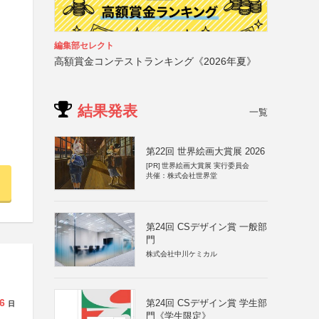
編集部セレクト
高額賞金コンテストランキング《2026年夏》
結果発表
一覧
第22回 世界絵画大賞展 2026
[PR]
世界絵画大賞展 実行委員会
共催：株式会社世界堂
第24回 CSデザイン賞 一般部
門
株式会社中川ケミカル
6
第24回 CSデザイン賞 学生部
日
門《学生限定》