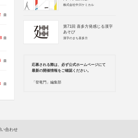
株式会社中川ケミカル
2
日
第71回 喜多方発感じる漢字
あそび
8
日
漢字のまち喜多方
4
日
応募される際は、必ず公式ホームページにて
最新の開催情報をご確認ください。
「登竜門」編集部
3
日
問い合わせ