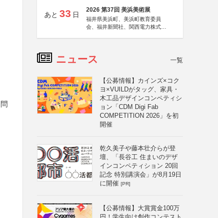
2026 第37回 美浜美術展
33
あと
日
福井県美浜町、美浜町教育委員
会、福井新聞社、関西電力株式会
社
ニュース
一覧
【公募情報】カインズ×コク
ヨ×VUILDがタッグ、家具・
木工品デザインコンペティシ
不問
ョン「CDM Digi Fab
COMPETITION 2026」を初
開催
乾久美子や藤本壮介らが登
壇、「長谷工 住まいのデザ
インコンペティション 20回
記念 特別講演会」が8月19日
に開催
[PR]
【公募情報】大賞賞金100万
円！学生向け創作コンテスト