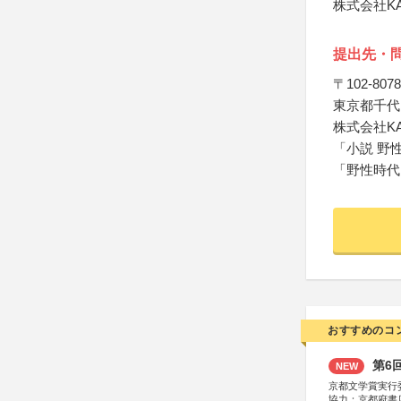
株式会社K
提出先・
〒102-8078
東京都千代田
株式会社KA
「小説 野
「野性時代
おすすめのコ
第6
NEW
京都文学賞実行
協力：京都府書