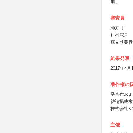
無し
審査員
冲方 丁
辻村深月
森見登美彦
結果発表
2017年4
著作権の
受賞作およ
雑誌掲載権
株式会社KA
主催