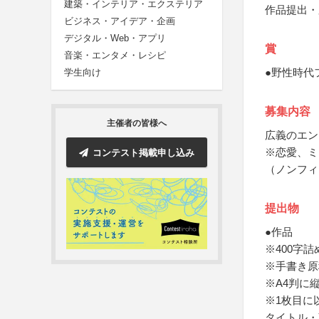
建築・インテリア・エクステリア
作品提出・
ビジネス・アイデア・企画
デジタル・Web・アプリ
賞
音楽・エンタメ・レシピ
●野性時代
学生向け
募集内容
主催者の皆様へ
広義のエン
※恋愛、ミ
コンテスト掲載申し込み
（ノンフィ
提出物
●作品
※400字詰
※手書き原
※A4判に縦
※1枚目に
タイトル・