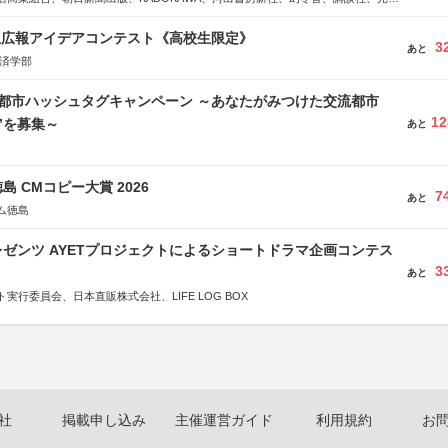
学館、祥伝社、新潮社、淡交社、ちいさいミシマ社、徳間書店、早川書房、PHP
、文藝春秋、ポプラ社、毎日新聞出版
生広報アイデアコンテスト《高校生限定》
3
あと
経済学部
流都市ハッシュタグキャンペーン ～あなたがみつけた交流都市
12
”を募集～
あと
島 CMコピー大賞 2026
7
あと
ム徳島
ゼンツ AYETプロジェクトによるショートドラマ企画コンテス
3
あと
実行委員会、日本直販株式会社、LIFE LOG BOX
社
掲載申し込み
主催運営ガイド
利用規約
お